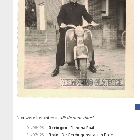
Nieuwere berichten in
'Uit de oude doos'
01/08/'26
Beringen
- Flandria Paal
31/07/'26
Bree
- De Gerdingenstraat in Bree