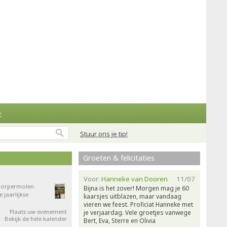
t
Stuur ons je tip!
Groeten & felicitaties
Voor:
Hanneke van Dooren
11/07
 Dorpermolen
Bijna is het zover! Morgen mag je 60
jaarlijkse
kaarsjes uitblazen, maar vandaag
vieren we feest. Proficiat Hanneke met
Plaats uw evenement
je verjaardag. Vele groetjes vanwege
Bekijk de hele kalender
Bert, Eva, Sterre en Olivia