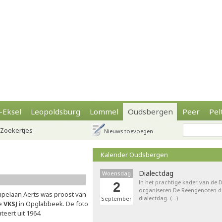
-Eksel
Leopoldsburg
Lommel
Oudsbergen
Peer
Pel
Zoekertjes
Nieuws toevoegen
Kalender Oudsbergen
Dialectdag
Woensdag
In het prachtige kader van de
2
organiseren De Reengenoten de 
apelaan Aerts was proost van
dialectdag. (…)
September
e
VKSJ
in Opglabbeek. De foto
teert uit 1964.