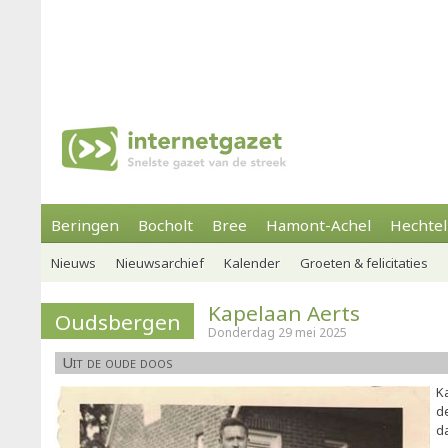
Beringen
Bocholt
Bree
Hamont-Achel
Hechtel
Nieuws
Nieuwsarchief
Kalender
Groeten & felicitaties
Kapelaan Aerts
Oudsbergen
Donderdag 29 mei 2025
Uit de oude doos
K
d
da