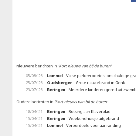
Nieuwere berichten in
'Kort nieuws van bij de buren'
05/08/'26
Lommel
- Valse parkeerboetes: onschuldige gr
25/07/'26
Oudsbergen
- Grote natuurbrand in Genk
23/07/'26
Beringen
- Meerdere kinderen gered uit zwem
Oudere berichten in
'Kort nieuws van bij de buren'
18/04/'21
Beringen
- Botsing aan Klaverblad
15/04/'21
Beringen
- Weekendhuisje uitgebrand
15/04/'21
Lommel
- Veroordeeld voor aanranding