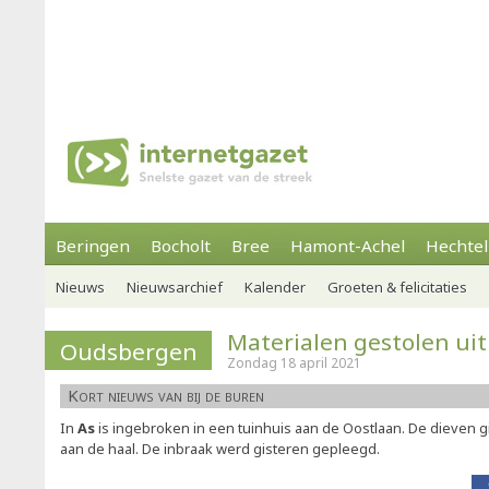
Beringen
Bocholt
Bree
Hamont-Achel
Hechtel
Nieuws
Nieuwsarchief
Kalender
Groeten & felicitaties
Materialen gestolen uit
Oudsbergen
Zondag 18 april 2021
Kort nieuws van bij de buren
In
As
is ingebroken in een tuinhuis aan de Oostlaan. De dieven 
aan de haal. De inbraak werd gisteren gepleegd.