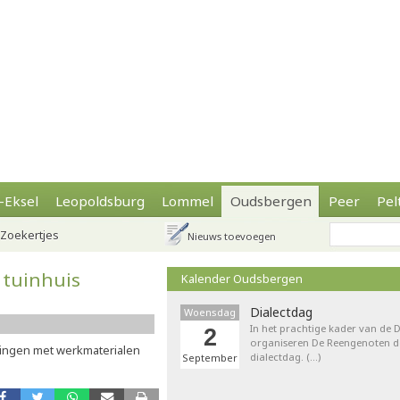
-Eksel
Leopoldsburg
Lommel
Oudsbergen
Peer
Pel
Zoekertjes
Nieuws toevoegen
 tuinhuis
Kalender Oudsbergen
Dialectdag
Woensdag
In het prachtige kader van de
2
organiseren De Reengenoten de 
gingen met werkmaterialen
dialectdag. (…)
September