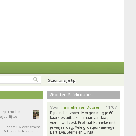
t
Stuur ons je tip!
Groeten & felicitaties
Voor:
Hanneke van Dooren
11/07
 Dorpermolen
Bijna is het zover! Morgen mag je 60
jaarlijkse
kaarsjes uitblazen, maar vandaag
vieren we feest. Proficiat Hanneke met
Plaats uw evenement
je verjaardag. Vele groetjes vanwege
Bekijk de hele kalender
Bert, Eva, Sterre en Olivia