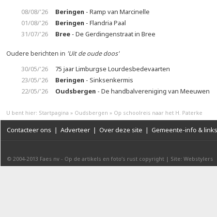
08/08/'26
Beringen
- Ramp van Marcinelle
01/08/'26
Beringen
- Flandria Paal
31/07/'26
Bree
- De Gerdingenstraat in Bree
Oudere berichten in
'Uit de oude doos'
30/05/'26
75 jaar Limburgse Lourdesbedevaarten
23/05/'26
Beringen
- Sinksenkermis
22/05/'26
Oudsbergen
- De handbalvereniging van Meeuwen
U bent hier:
Startpagina
»
Oudsbergen
»
Op schoolreis naar het H. Paterke
Contacteer ons
|
Adverteer
|
Over deze site
|
Gemeente-info & link
© 2004-2013
Faes nv
-
Op de artikels en foto’s rust copyright
|
Site: Webstylers