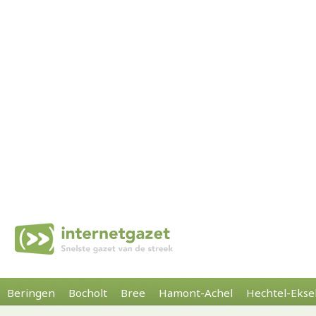
Beringen
Bocholt
Bree
Hamont-Achel
Hechtel-Ekse