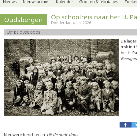
Nieuws
Nieuwsarchief
Kalender
Groeten & felicitaties
Zoeker
Op schoolreis naar het H. P
Oudsbergen
Donderdag 4 juni 2026
Uit de oude doos
De lager
trok in
1
het H. Pa
Reengen
Nieuwere berichten in
'Uit de oude doos'