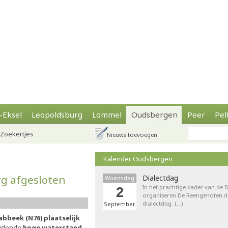
-Eksel
Leopoldsburg
Lommel
Oudsbergen
Peer
Pel
Zoekertjes
Nieuws toevoegen
Kalender Oudsbergen
g afgesloten
Dialectdag
Woensdag
In het prachtige kader van de
2
organiseren De Reengenoten de 
dialectdag. (…)
September
beek (N76) plaatselijk
oudende
hoge waterstand