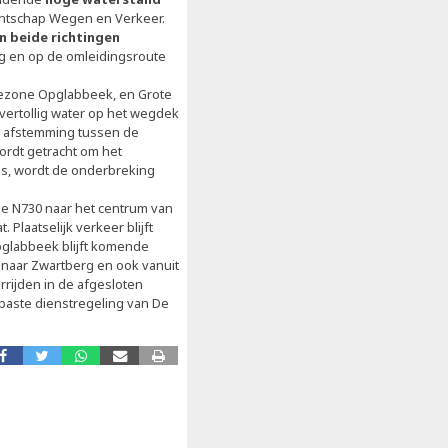
Agentschap Wegen en Verkeer.
in beide richtingen
ng en op de omleidingsroute
riezone Opglabbeek, en Grote
vertollig water op het wegdek
a afstemming tussen de
wordt getracht om het
is, wordt de onderbreking
de N730 naar het centrum van
Plaatselijk verkeer blijft
pglabbeek blijft komende
 naar Zwartberg en ook vanuit
rijden in de afgesloten
epaste dienstregeling van De