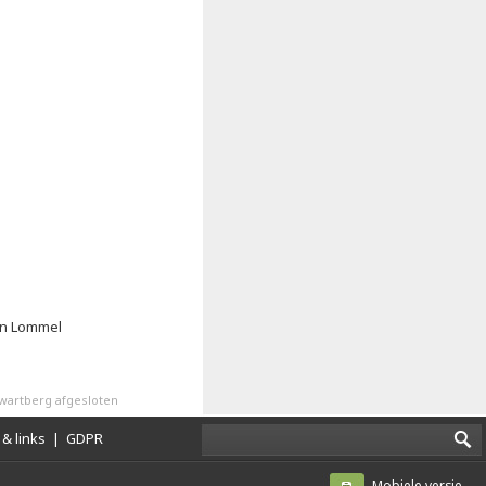
in Lommel
wartberg afgesloten
& links
|
GDPR
Mobiele versie