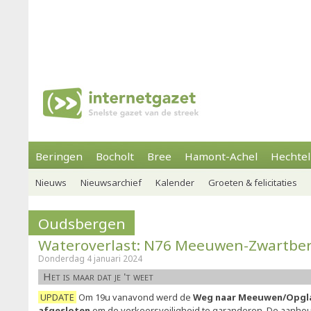
Beringen
Bocholt
Bree
Hamont-Achel
Hechtel
Nieuws
Nieuwsarchief
Kalender
Groeten & felicitaties
Oudsbergen
Wateroverlast: N76 Meeuwen-Zwartber
Donderdag 4 januari 2024
Het is maar dat je 't weet
UPDATE
Om 19u vanavond werd de
Weg naar Meeuwen/Opglab
afgesloten
om de verkeersveiligheid te garanderen. De aanh