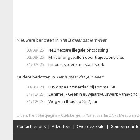
Nieuwere berichten in
'Het is maar dat je 't weet'
03/08/'26
44,2 hectare illegale ontbossing
02/08/'26
Minder ongevallen door trajectcontroles
31/07/'26
Limburgs toerisme staat sterk
Oudere berichten in
'Het is maar dat je 't weet'
03/01/'24
LHVV speelt zaterdag bij Lommel SK
31/12/'23
Lommel
- Geen nieuwjaarsvuurwerk vanavond 
31/12/'23
Weg van thuis op 25,2 jaar
U bent hier:
Startpagina
»
Oudsbergen
»
Wateroverlast: N76 Meeuwen-Z
Contacteer ons
|
Adverteer
|
Over deze site
|
Gemeente-info 