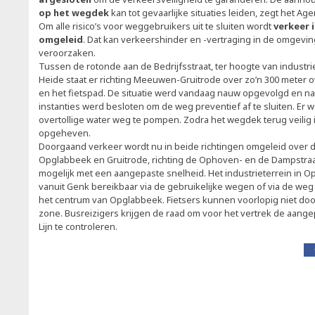
op het wegdek
kan tot gevaarlijke situaties leiden, zegt het 
Om alle risico’s voor weggebruikers uit te sluiten wordt
verkeer 
omgeleid
. Dat kan verkeershinder en -vertraging in de omgevi
veroorzaken.
Tussen de rotonde aan de Bedrijfsstraat, ter hoogte van indust
Heide staat er richting Meeuwen-Gruitrode over zo’n 300 meter o
en het fietspad. De situatie werd vandaag nauw opgevolgd en n
instanties werd besloten om de weg preventief af te sluiten. Er 
overtollige water weg te pompen. Zodra het wegdek terug veilig 
opgeheven.
Doorgaand verkeer wordt nu in beide richtingen omgeleid over 
Opglabbeek en Gruitrode, richting de Ophoven- en de Dampstraat. 
mogelijk met een aangepaste snelheid. Het industrieterrein in O
vanuit Genk bereikbaar via de gebruikelijke wegen of via de weg
het centrum van Opglabbeek. Fietsers kunnen voorlopig niet door
zone. Busreizigers krijgen de raad om voor het vertrek de aang
Lijn te controleren.