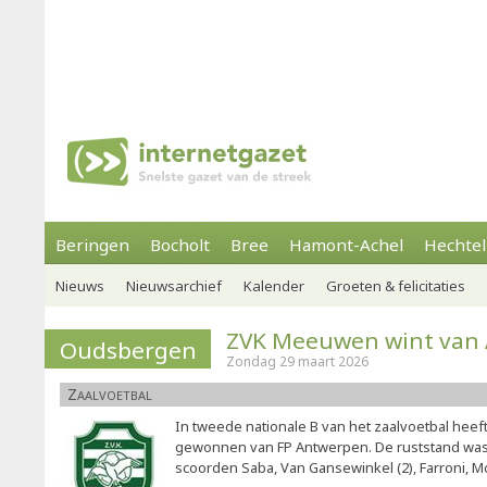
Beringen
Bocholt
Bree
Hamont-Achel
Hechtel
Nieuws
Nieuwsarchief
Kalender
Groeten & felicitaties
ZVK Meeuwen wint van
Oudsbergen
Zondag 29 maart 2026
Zaalvoetbal
In tweede nationale B van het zaalvoetbal he
gewonnen van FP Antwerpen. De ruststand wa
scoorden Saba, Van Gansewinkel (2), Farroni,