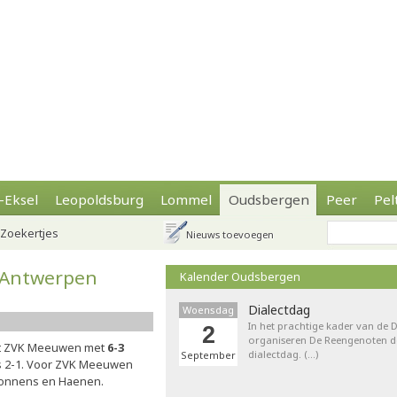
-Eksel
Leopoldsburg
Lommel
Oudsbergen
Peer
Pel
Zoekertjes
Nieuws toevoegen
 Antwerpen
Kalender Oudsbergen
Dialectdag
Woensdag
In het prachtige kader van de
2
organiseren De Reengenoten de 
eft ZVK Meeuwen met
6-3
dialectdag. (…)
September
s 2-1. Voor ZVK Meeuwen
 Monnens en Haenen.