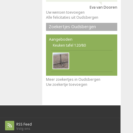
Eva van Dooren
Uw wensen toevoegen
Alle felicitaties uit Oudsbergen
Zoekertjes Oudsbergen
Aangeboden
Keuken tafel 120/80
Meer zoekertjes in Oudsbergen
Uw zoekertje toevoegen
RSS Feed
Volg ons