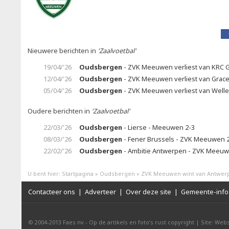
Nieuwere berichten in
'Zaalvoetbal'
19/04/'26
Oudsbergen
- ZVK Meeuwen verliest van KRC 
12/04/'26
Oudsbergen
- ZVK Meeuwen verliest van Grac
05/04/'26
Oudsbergen
- ZVK Meeuwen verliest van Well
Oudere berichten in
'Zaalvoetbal'
22/03/'26
Oudsbergen
- Lierse - Meeuwen 2-3
08/03/'26
Oudsbergen
- Fener Brussels - ZVK Meeuwen 
22/02/'26
Oudsbergen
- Ambitie Antwerpen - ZVK Meeuw
U bent hier:
Startpagina
»
Oudsbergen
»
ZVK Meeuwen wint van Antwer
Contacteer ons
|
Adverteer
|
Over deze site
|
Gemeente-info 
© 2004-2013
Faes nv
-
Op de artikels en foto’s rust copyright
|
Site: Webs