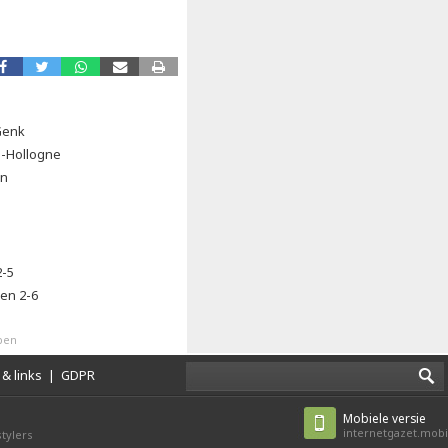
Genk
e-Hollogne
en
2-5
en 2-6
pen
& links
|
GDPR
Mobiele versie
internetgazet.mobi
tylers