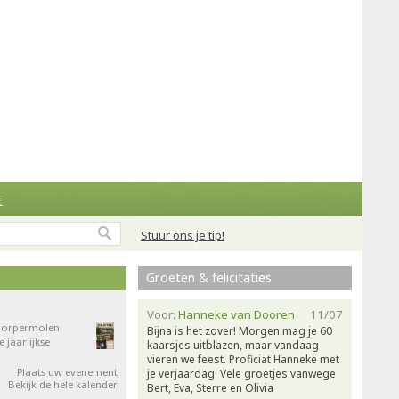
t
Stuur ons je tip!
Groeten & felicitaties
Voor:
Hanneke van Dooren
11/07
 Dorpermolen
Bijna is het zover! Morgen mag je 60
jaarlijkse
kaarsjes uitblazen, maar vandaag
vieren we feest. Proficiat Hanneke met
Plaats uw evenement
je verjaardag. Vele groetjes vanwege
Bekijk de hele kalender
Bert, Eva, Sterre en Olivia