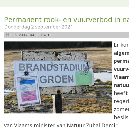
Permanent rook- en vuurverbod in n
Donderdag 2 september 2021
Het is maar dat je 't weet
Er ko
algem
perma
vuurv
Vlaam
natuu
heeft
reger
zomer
beslis
van Vlaams minister van Natuur Zuhal Demir.