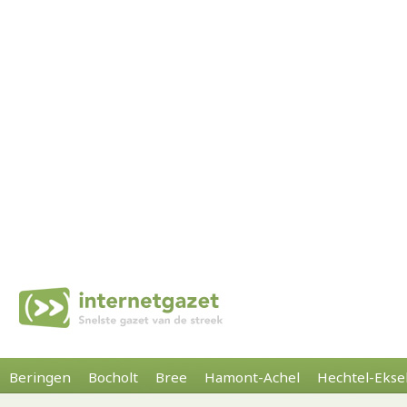
Beringen
Bocholt
Bree
Hamont-Achel
Hechtel-Ekse