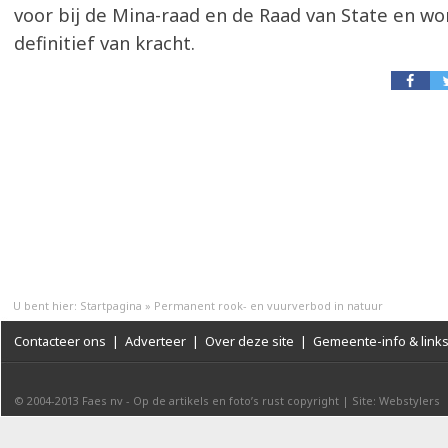
voor bij de Mina-raad en de Raad van State en wor
definitief van kracht.
U bent hier:
Startpagina
»
Permanent rook- en vuurverbod in natuur
Contacteer ons
|
Adverteer
|
Over deze site
|
Gemeente-info & link
© 2004-2013
Faes nv
-
Op de artikels en foto’s rust copyright
|
Site: Webstylers