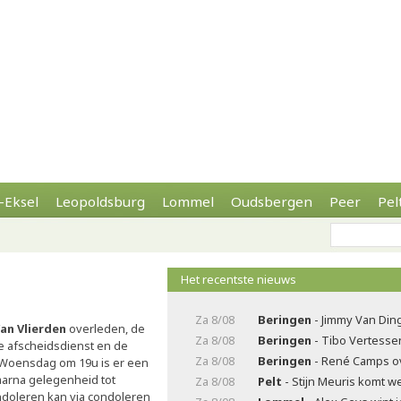
-Eksel
Leopoldsburg
Lommel
Oudsbergen
Peer
Pel
Het recentste nieuws
Za 8/08
Beringen
- Jimmy Van Di
an Vlierden
overleden, de
Za 8/08
Beringen
- Tibo Vertesse
De afscheidsdienst en de
Za 8/08
Beringen
- René Camps o
. Woensdag om 19u is er een
arna gelegenheid tot
Za 8/08
Pelt
- Stijn Meuris komt w
ndoleren kan via condoleren