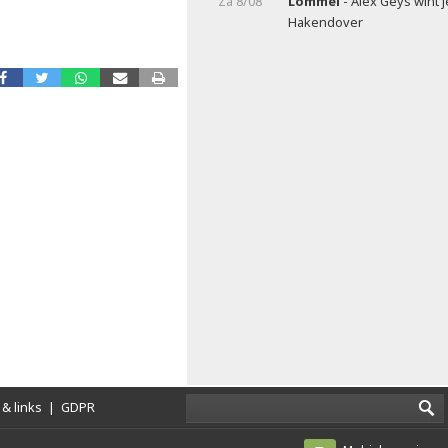
Za 8/08
Lommel
- Alex Geys wint 
Hakendover
& links
|
GDPR