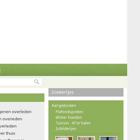
t
Zoekertjes
Aangeboden
ngenen overleden
Plafondspotten
Winter banden
n overieden
Tuinset - Af te halen
verleden
Schilderijen
eer thuis