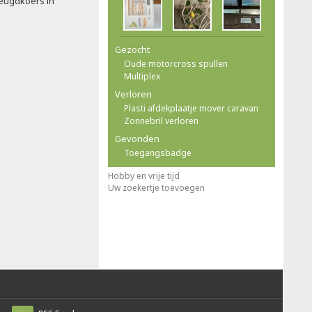
jeugdkoers in
Gezocht
Oude motorcross spullen
Multiplex
Verloren
Plasti afdekplaatje mover caravan
Zonnebril verloren
Gevonden
Toegangsbadge
Hobby en vrije tijd
Uw zoekertje toevoegen