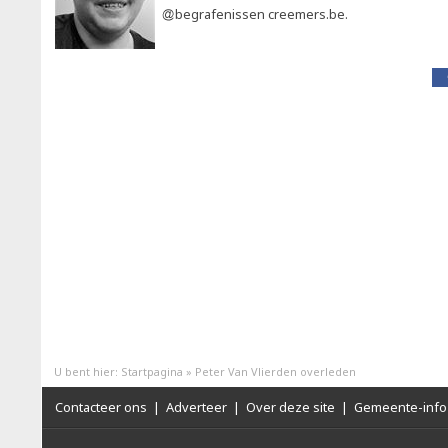
begrafenissen creemers.be.
U bent hier:
Startpagina
»
Peter Van Vlierden overleden
Contacteer ons
|
Adverteer
|
Over deze site
|
Gemeente-info 