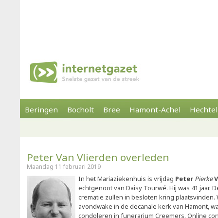
Beringen
Bocholt
Bree
Hamont-Achel
Hechtel
Peter Van Vlierden overleden
Maandag 11 februari 2019
In het Mariaziekenhuis is vrijdag
Peter
Pierke
V
echtgenoot van Daisy Tourwé. Hij was 41 jaar. 
crematie zullen in besloten kring plaatsvinden
avondwake in de decanale kerk van Hamont, wa
condoleren in funerarium Creemers. Online co