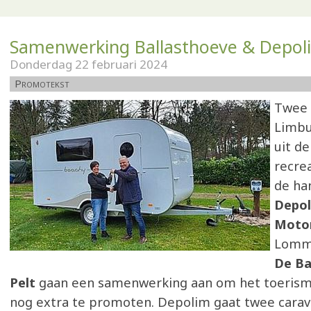
Samenwerking Ballasthoeve & Depol
Donderdag 22 februari 2024
Promotekst
Twee 
Limbu
uit de
recre
de han
Depo
Moto
Lomm
De Ba
Pelt
gaan een samenwerking aan om het toerisme
nog extra te promoten. Depolim gaat twee carav