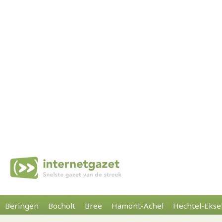
Beringen
Bocholt
Bree
Hamont-Achel
Hechtel-Ekse