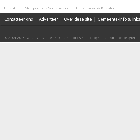
U bent hier:
Startpagina
»
Samenwerking Ballasthoeve & Depolim
Contacteer ons
|
Adverteer
|
Over deze site
|
Gemeente-info & link
© 2004-2013
Faes nv
-
Op de artikels en foto’s rust copyright
|
Site: Webstylers