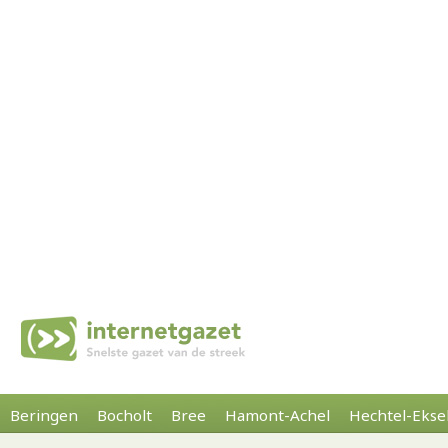
Beringen
Bocholt
Bree
Hamont-Achel
Hechtel-Ekse