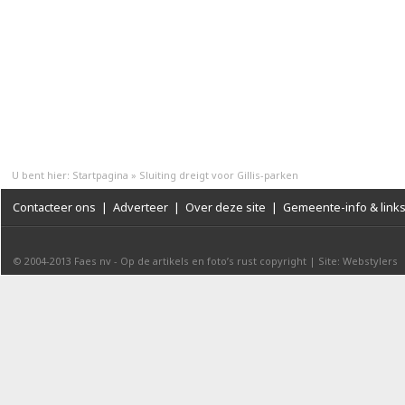
U bent hier:
Startpagina
»
Sluiting dreigt voor Gillis-parken
Contacteer ons
|
Adverteer
|
Over deze site
|
Gemeente-info & link
© 2004-2013
Faes nv
-
Op de artikels en foto’s rust copyright
|
Site: Webstylers