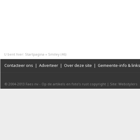
U bent hier:
Startpagina
»
Smiley (46)
Contacteer ons
|
Adverteer
|
Over deze site
|
Gemeente-info & link
© 2004-2013
Faes nv
-
Op de artikels en foto’s rust copyright
|
Site: Webstylers