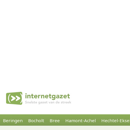
Beringen
Bocholt
Bree
Hamont-Achel
Hechtel-Ekse