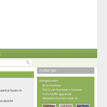
t
Zoekertjes
Aangeboden
Boormachine
Floris van Bommel schoenen.
maartse buien in
Cona koffie apparaat
Wandelschoenen maat 31
ruitzicht