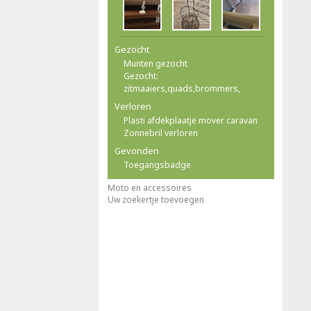
Gezocht
Munten gezocht
Gezocht:
zitmaaiers,quads,brommers,
Verloren
Plasti afdekplaatje mover caravan
Zonnebril verloren
Gevonden
Toegangsbadge
Moto en accessoires
Uw zoekertje toevoegen