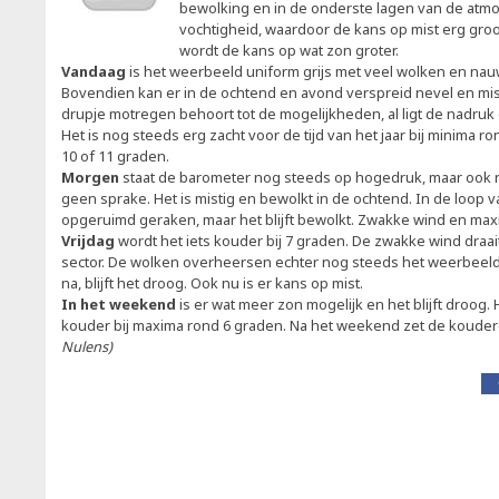
bewolking en in de onderste lagen van de atmo
vochtigheid, waardoor de kans op mist erg gro
wordt de kans op wat zon groter.
Vandaag
is het weerbeeld uniform grijs met veel wolken en nau
Bovendien kan er in de ochtend en avond verspreid nevel en mi
drupje motregen behoort tot de mogelijkheden, al ligt de nadru
Het is nog steeds erg zacht voor de tijd van het jaar bij minima 
10 of 11 graden.
Morgen
staat de barometer nog steeds op hogedruk, maar ook n
geen sprake. Het is mistig en bewolkt in de ochtend. In de loop 
opgeruimd geraken, maar het blijft bewolkt. Zwakke wind en max
Vrijdag
wordt het iets kouder bij 7 graden. De zwakke wind draai
sector. De wolken overheersen echter nog steeds het weerbeel
na, blijft het droog. Ook nu is er kans op mist.
In het weekend
is er wat meer zon mogelijk en het blijft droog.
kouder bij maxima rond 6 graden. Na het weekend zet de kouder
Nulens)