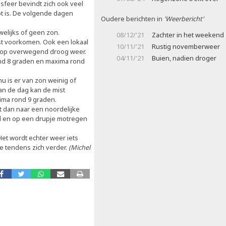
sfeer bevindt zich ook veel
ot is. De volgende dagen
Oudere berichten in
'Weerbericht'
welijks of geen zon.
08/12/'21
Zachter in het weekend
st voorkomen. Ook een lokaal
10/11/'21
Rustig novemberweer
k op overwegend droog weer.
04/11/'21
Buien, nadien droger
rond 8 graden en maxima rond
u is er van zon weinig of
van de dag kan de mist
ima rond 9 graden.
t dan naar een noordelijke
d en op een drupje motregen
 Het wordt echter weer iets
e tendens zich verder.
(Michel