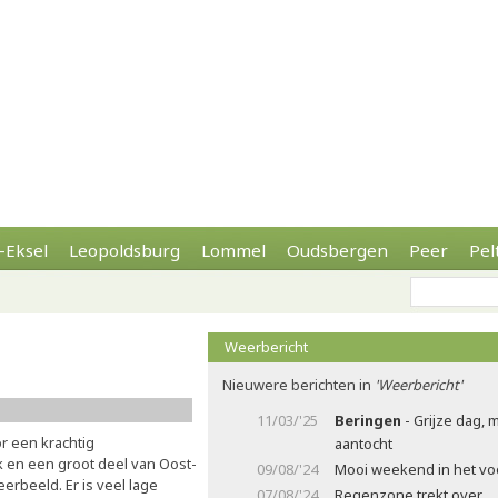
-Eksel
Leopoldsburg
Lommel
Oudsbergen
Peer
Pel
Weerbericht
Nieuwere berichten in
'Weerbericht'
11/03/'25
Beringen
- Grijze dag, 
 een krachtig
aantocht
k en een groot deel van Oost-
09/08/'24
Mooi weekend in het voo
eerbeeld. Er is veel lage
07/08/'24
Regenzone trekt over