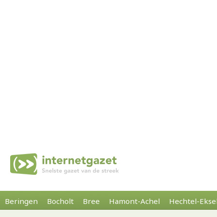
Beringen
Bocholt
Bree
Hamont-Achel
Hechtel-Ekse