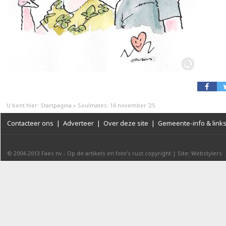
U bent hier:
Startpagina
»
Soulmates: 16 november '25
Contacteer ons
|
Adverteer
|
Over deze site
|
Gemeente-info & link
© 2004-2013
Faes nv
-
Op de artikels en foto’s rust copyright
|
Site: Webstylers