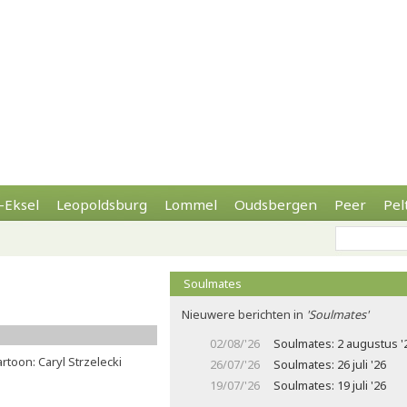
-Eksel
Leopoldsburg
Lommel
Oudsbergen
Peer
Pel
Soulmates
Nieuwere berichten in
'Soulmates'
02/08/'26
Soulmates: 2 augustus '
rtoon: Caryl Strzelecki
26/07/'26
Soulmates: 26 juli '26
19/07/'26
Soulmates: 19 juli '26