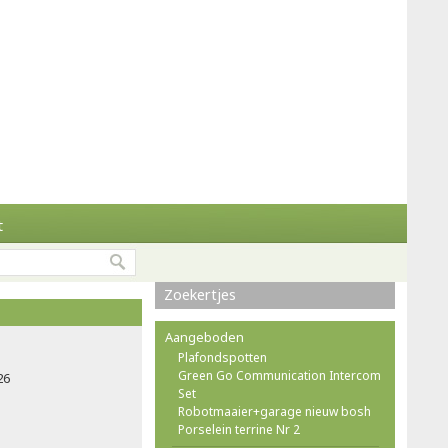
t
Zoekertjes
Aangeboden
Plafondspotten
Green Go Communication Intercom
26
Set
Robotmaaier+garage nieuw bosh
Porselein terrine Nr 2