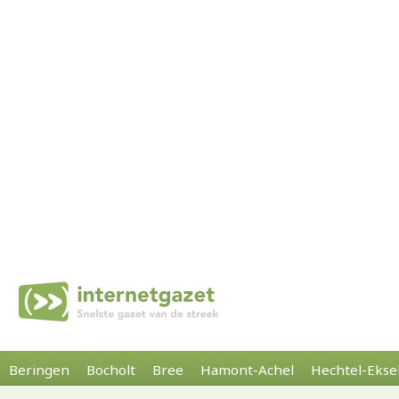
Beringen
Bocholt
Bree
Hamont-Achel
Hechtel-Ekse