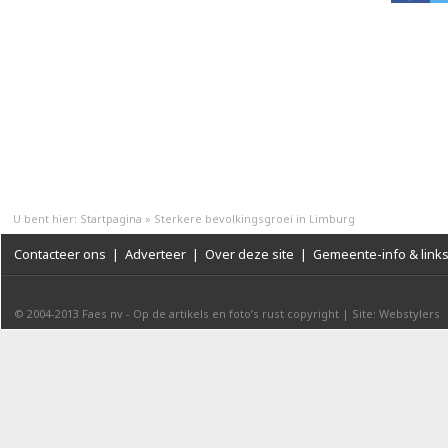
U bent hier:
Startpagina
»
Sterkere bevolkingsgroei in Limburg
Contacteer ons
|
Adverteer
|
Over deze site
|
Gemeente-info & link
© 2004-2013
Faes nv
-
Op de artikels en foto’s rust copyright
|
Site: Webstylers