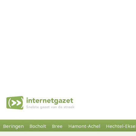
Beringen
Bocholt
Bree
Hamont-Achel
Hechtel-Ekse