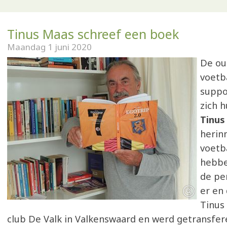
Tinus Maas schreef een boek
Maandag 1 juni 2020
De ou
voetb
suppo
zich h
Tinus
herin
voetb
hebbe
de pe
er en 
Tinus
club De Valk in Valkenswaard en werd getransfer