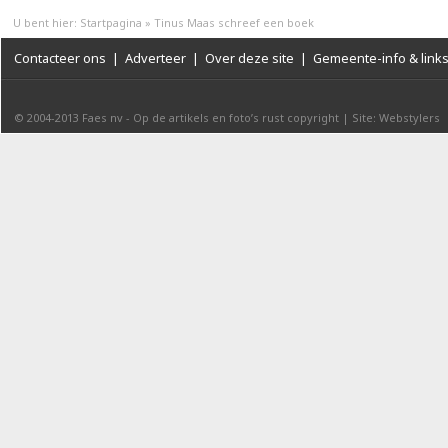
U bent hier:
Startpagina
»
Tinus Maas schreef een boek
Contacteer ons
|
Adverteer
|
Over deze site
|
Gemeente-info & link
© 2004-2013
Faes nv
-
Op de artikels en foto’s rust copyright
|
Site: Webstylers