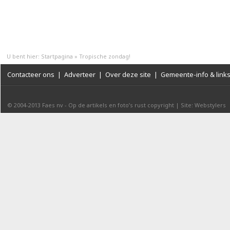
U bent hier:
Startpagina
»
Tropische zondag!
Contacteer ons
|
Adverteer
|
Over deze site
|
Gemeente-info & link
© 2004-2013
Faes nv
-
Op de artikels en foto’s rust copyright
|
Site: Webstylers