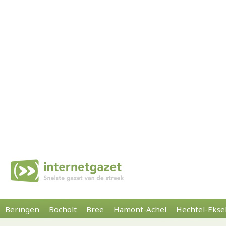
Beringen
Bocholt
Bree
Hamont-Achel
Hechtel-Ekse