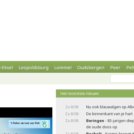
-Eksel
Leopoldsburg
Lommel
Oudsbergen
Peer
Pel
Het recentste nieuws
Za 8/08
Nu ook blauwalgen op Alb
Za 8/08
De binnenkant van je hart
Za 8/08
Beringen
- 83-jarigen die
de oude doos op
Za 8/08
Bocholt
- Kermis brengt 