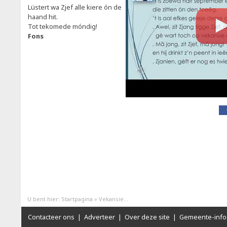
Lüstert wa Zjef alle kiere ón de
haand hit.
Tot tekomede móndig!
Fons
U bent hier:
Startpagina
»
Vekansie...
Contacteer ons
|
Adverteer
|
Over deze site
|
Gemeente-info 