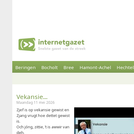
Beringen
Bocholt
Bree
Hamont-Achel
Hechtel
Vekansie...
Maandag 11 mei 2026
Zjef is op vekansie gewist en
Zjang vrugt hoe dettet gewist
is.
Och jóng, zittie, ’t is awwir van
deh.