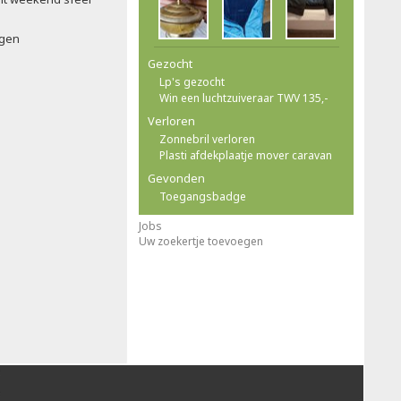
ngen
Gezocht
Lp's gezocht
Win een luchtzuiveraar TWV 135,-
Verloren
Zonnebril verloren
Plasti afdekplaatje mover caravan
Gevonden
Toegangsbadge
Jobs
Uw zoekertje toevoegen