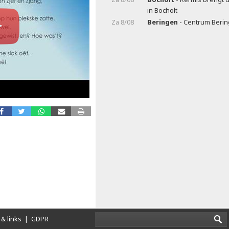
in Bocholt
Za 8/08
Beringen
- Centrum Beri
& links
|
GDPR