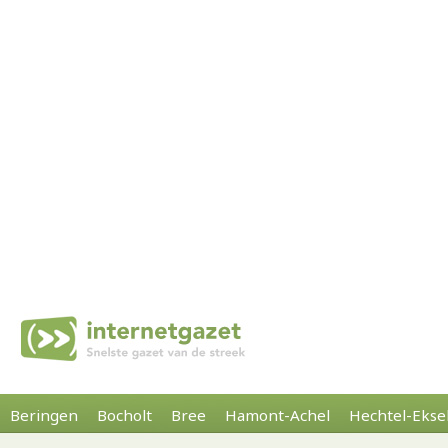
Beringen
Bocholt
Bree
Hamont-Achel
Hechtel-Ekse