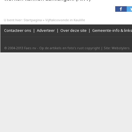
U bent hier:
Startpagina
»
Vijftaksovonde in Kaulille
Contacteer ons
|
Adverteer
|
Over deze site
|
Gemeente-info & link
© 2004-2013
Faes nv
-
Op de artikels en foto’s rust copyright
|
Site: Webstylers