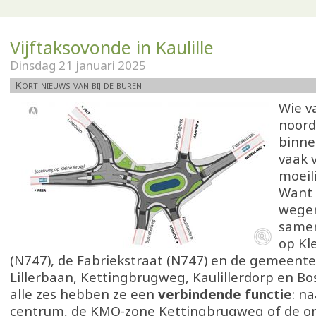
Vijftaksovonde in Kaulille
Dinsdag 21 januari 2025
Kort nieuws van bij de buren
Wie v
noorde
binne
vaak 
moeil
Want 
wege
samen
op Kl
(N747), de Fabriekstraat (N747) en de gemeen
Lillerbaan, Kettingbrugweg, Kaulillerdorp en B
alle zes hebben ze een
verbindende functie
: na
centrum, de KMO-zone Kettingbrugweg of de o