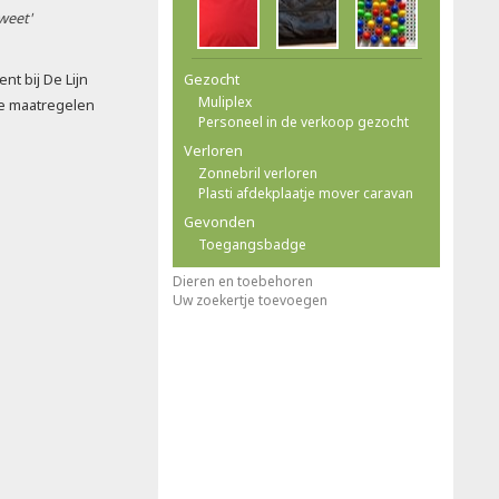
 weet'
t bij De Lijn
Gezocht
Muliplex
e maatregelen
Personeel in de verkoop gezocht
Verloren
Zonnebril verloren
Plasti afdekplaatje mover caravan
Gevonden
Toegangsbadge
Dieren en toebehoren
Uw zoekertje toevoegen