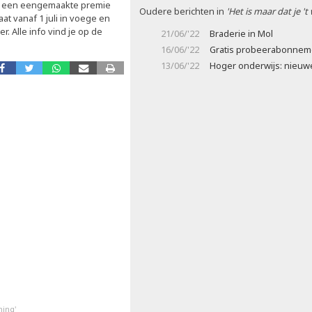
k een eengemaakte premie
Oudere berichten in
'Het is maar dat je 't
t vanaf 1 juli in voege en
. Alle info vind je op de
21/06/'22
Braderie in Mol
16/06/'22
Gratis probeerabonnemen
13/06/'22
Hoger onderwijs: nieuw
ing'