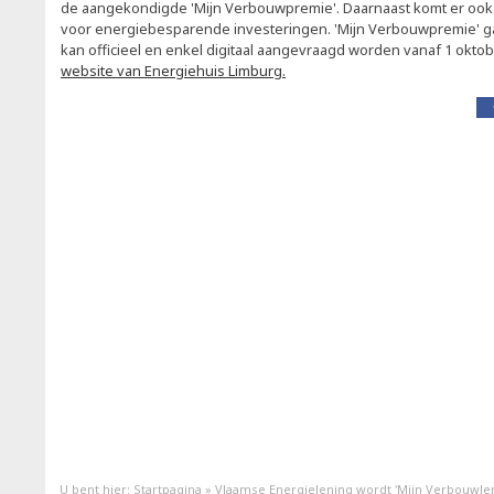
de aangekondigde 'Mijn Verbouwpremie'. Daarnaast komt er oo
voor energiebesparende investeringen. 'Mijn Verbouwpremie' gaa
kan officieel en enkel digitaal aangevraagd worden vanaf 1 oktober
website van Energiehuis Limburg
.
U bent hier:
Startpagina
»
Vlaamse Energielening wordt 'Mijn Verbouwlen