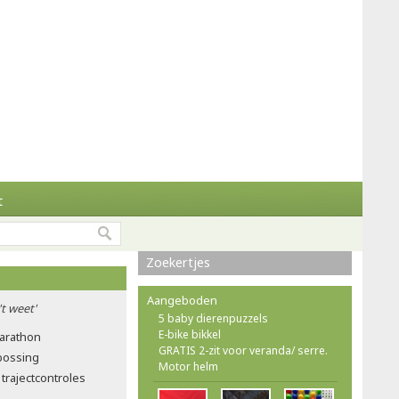
t
Zoekertjes
Aangeboden
't weet'
5 baby dierenpuzzels
E-bike bikkel
marathon
GRATIS 2-zit voor veranda/ serre.
tbossing
Motor helm
trajectcontroles