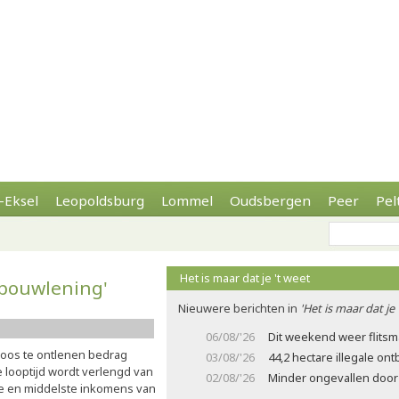
-Eksel
Leopoldsburg
Lommel
Oudsbergen
Peer
Pel
Het is maar dat je 't weet
rbouwlening'
Nieuwere berichten in
'Het is maar dat je 
06/08/'26
Dit weekend weer flits
loos te ontlenen bedrag
03/08/'26
44,2 hectare illegale on
 looptijd wordt verlengd van
02/08/'26
Minder ongevallen door 
te en middelste inkomens van