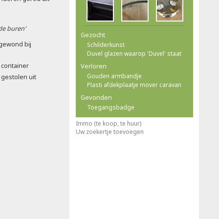
 de buren'
Gezocht
 gewond bij
Schilderkunst
Duvel glazen waarop 'Duvel' staat
 container
Verloren
Gouden armbandje
gestolen uit
Plasti afdekplaatje mover caravan
Gevonden
Toegangsbadge
Immo (te koop, te huur)
Uw zoekertje toevoegen