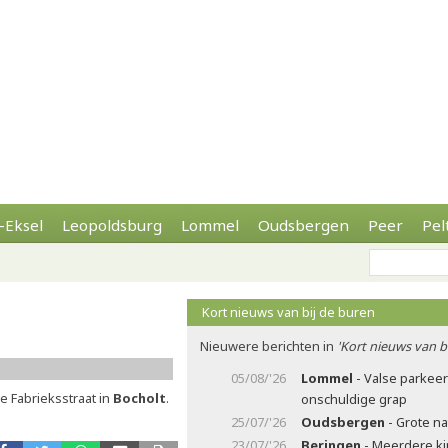
-Eksel
Leopoldsburg
Lommel
Oudsbergen
Peer
Pel
Kort nieuws van bij de buren
Nieuwere berichten in
'Kort nieuws van b
05/08/'26
Lommel
- Valse parkee
 Fabrieksstraat in
Bocholt
.
onschuldige grap
25/07/'26
Oudsbergen
- Grote n
23/07/'26
Beringen
- Meerdere ki