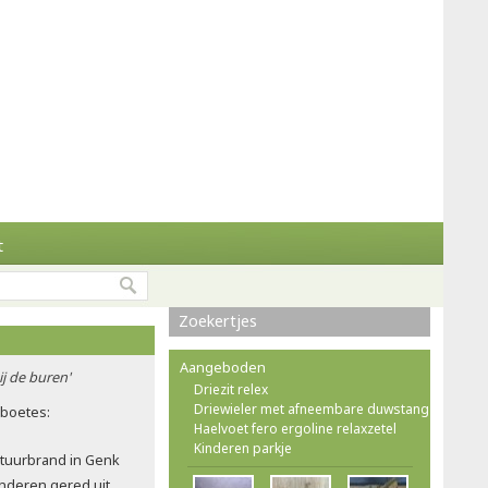
t
Zoekertjes
Aangeboden
ij de buren'
Driezit relex
Driewieler met afneembare duwstang
rboetes:
Haelvoet fero ergoline relaxzetel
Kinderen parkje
atuurbrand in Genk
nderen gered uit