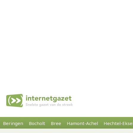
Beringen
Bocholt
Bree
Hamont-Achel
Hechtel-Ekse