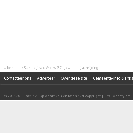
U bent hier:
Startpagina
»
Vrouw (37) gewond bij aanrijding
Contacteer ons
|
Adverteer
|
Over deze site
|
Gemeente-info & link
© 2004-2013
Faes nv
-
Op de artikels en foto’s rust copyright
|
Site: Webstylers