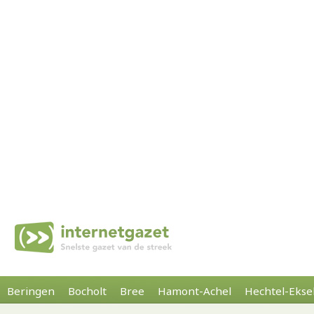
Beringen
Bocholt
Bree
Hamont-Achel
Hechtel-Ekse