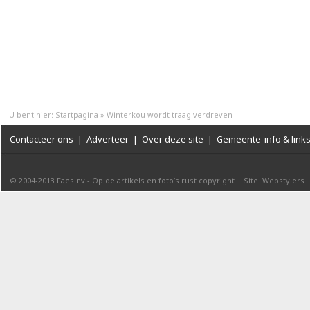
U bent hier:
Startpagina
»
Winterkou wordt traag verdreven
Contacteer ons
|
Adverteer
|
Over deze site
|
Gemeente-info & link
© 2004-2013
Faes nv
-
Op de artikels en foto’s rust copyright
|
Site: Webstylers