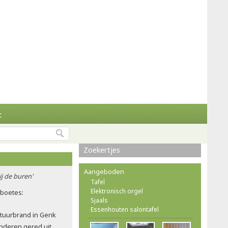
t
Zoekertjes
Aangeboden
ij de buren'
Tafel
Elektronisch orgel
rboetes:
Sjaals
Essenhouten salontafel
atuurbrand in Genk
nderen gered uit