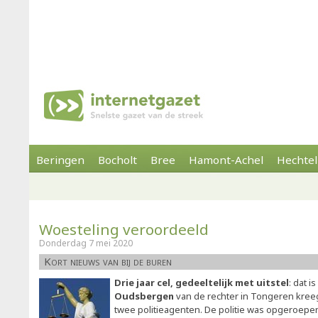
Beringen
Bocholt
Bree
Hamont-Achel
Hechtel
Woesteling veroordeeld
Donderdag 7 mei 2020
Kort nieuws van bij de buren
Drie jaar cel, gedeeltelijk met uitstel
: dat i
Oudsbergen
van de rechter in Tongeren kree
twee politieagenten. De politie was opgeroep