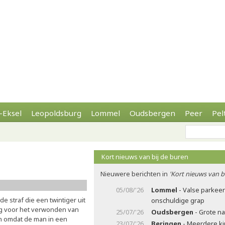
-Eksel
Leopoldsburg
Lommel
Oudsbergen
Peer
Pel
Kort nieuws van bij de buren
Nieuwere berichten in
'Kort nieuws van b
05/08/'26
Lommel
- Valse parkee
s de straf die een twintiger uit
onschuldige grap
g voor het verwonden van
25/07/'26
Oudsbergen
- Grote n
en omdat de man in een
23/07/'26
Beringen
- Meerdere ki