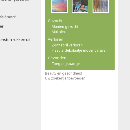
 de buren'
Gezocht
ler
Munten gezocht
Muliplex
Verloren
ensten rukken uit
Zonnebril verloren
Plasti afdekplaatje mover caravan
Gevonden
Toegangsbadge
Beauty en gezondheid
Uw zoekertje toevoegen