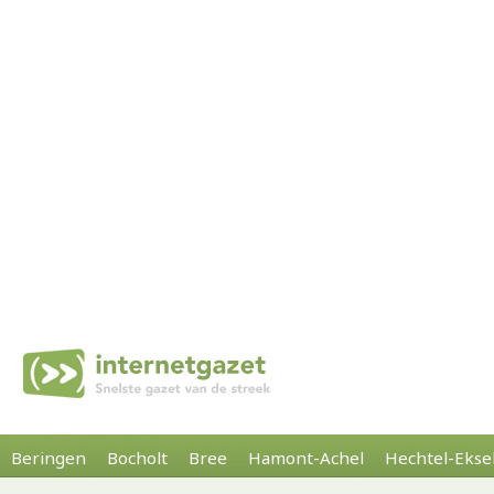
Beringen
Bocholt
Bree
Hamont-Achel
Hechtel-Ekse