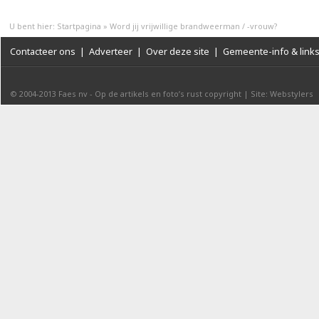
U bent hier:
Startpagina
»
Word jij vrijwillige brandweerman / -vrouw?
Contacteer ons
|
Adverteer
|
Over deze site
|
Gemeente-info & link
© 2004-2013
Faes nv
-
Op de artikels en foto’s rust copyright
|
Site: Webstylers