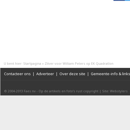
U bent hier:
Startpagina
»
Zilver voor William Peters op EK Quadratlon
Contacteer ons
|
Adverteer
|
Over deze site
|
Gemeente-info & link
© 2004-2013
Faes nv
-
Op de artikels en foto’s rust copyright
|
Site: Webstylers