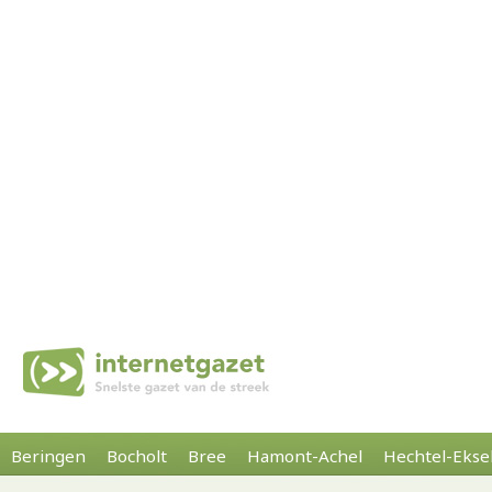
Beringen
Bocholt
Bree
Hamont-Achel
Hechtel-Ekse