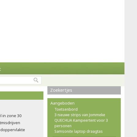
t
Zoekertjes
Aangeboden
Toetsenbord
3 nieuwe strips van Jommeke
l in zone 30
QUECHUA Kampeertent voor 3
tmisdrijven
personen
doppervlakte
Samsonite laptop draagtas