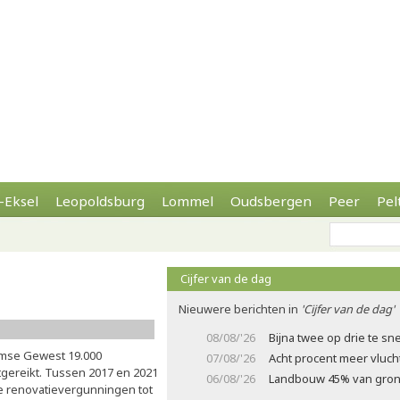
-Eksel
Leopoldsburg
Lommel
Oudsbergen
Peer
Pel
Cijfer van de dag
Nieuwere berichten in
'Cijfer van de dag'
08/08/'26
Bijna twee op drie te sne
amse Gewest 19.000
07/08/'26
Acht procent meer vluch
gereikt. Tussen 2017 en 2021
06/08/'26
Landbouw 45% van gron
te renovatievergunningen tot