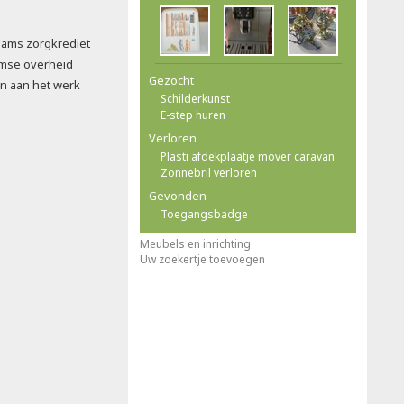
aams zorgkrediet
aamse overheid
Gezocht
en aan het werk
Schilderkunst
E-step huren
Verloren
Plasti afdekplaatje mover caravan
Zonnebril verloren
Gevonden
Toegangsbadge
Meubels en inrichting
Uw zoekertje toevoegen