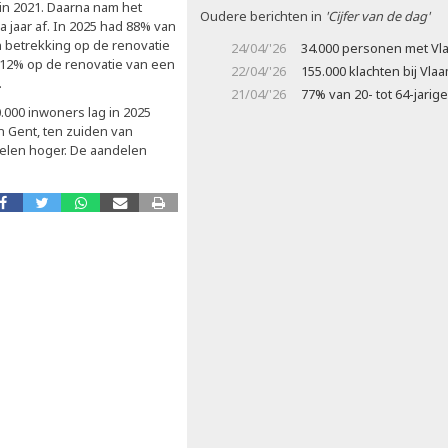
in 2021. Daarna nam het
Oudere berichten in
'Cijfer van de dag'
a jaar af. In 2025 had 88% van
 betrekking op de renovatie
24/04/'26
34.000 personen met Vl
2% op de renovatie van een
22/04/'26
155.000 klachten bij Vl
.
21/04/'26
77% van 20- tot 64-jarig
.000 inwoners lag in 2025
 Gent, ten zuiden van
elen hoger. De aandelen