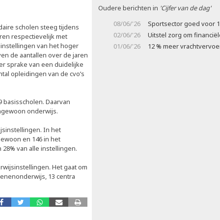
Oudere berichten in
'Cijfer van de dag'
08/06/'26
Sportsector goed voor 1
daire scholen steeg tijdens
02/06/'26
Uitstel zorg om financi
ren respectievelijk met
instellingen van het hoger
01/06/'26
12 % meer vrachtvervoe
en de aantallen over de jaren
 er sprake van een duidelijke
ntal opleidingen van de cvo’s
9 basisscholen. Daarvan
tengewoon onderwijs.
instellingen. In het
gewoon en 146 in het
28% van alle instellingen.
wijsinstellingen. Het gaat om
senenonderwijs, 13 centra