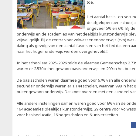
toe.
Het aantal basis- en secun
de afgelopen tien schoolja
ongeveer 5% en 6%. Bij de 
onderwijs en de academies van het deeltijds kunstonderwijs blev
vrijwel gelijk. Bij de centra voor volwassenenonderwijs (cvo) was
daling als gevolg van een aantal fusies en van het feit dat een aa
naar het hoger onderwijs werden overgeheveld.I
In het schooljaar 2025-2026 telde de Vlaamse Gemeenschap 2.73
waren er 2.530 in het gewoon basisonderwijs en 209 in het bui
De basisscholen waren daarmee goed voor 67% van alle onderwijs
secundair onderwijs waren er 1.144 scholen, waarvan 998 in het 
buitengewoon onderwijs. Dat komt overeen met een aandeel van 
Alle andere instellingen samen waren goed voor 6% van de onder
164 academies (deeltijds kunstonderwijs), 29 centra voor volwas
voor basiseducatie, 16 hogescholen en 6 universiteiten.