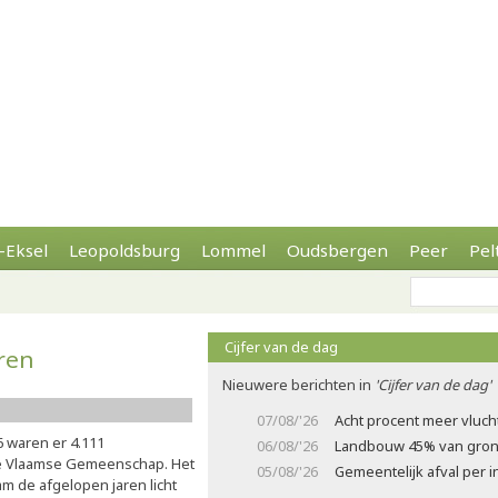
-Eksel
Leopoldsburg
Lommel
Oudsbergen
Peer
Pel
Cijfer van de dag
ren
Nieuwere berichten in
'Cijfer van de dag'
07/08/'26
Acht procent meer vluch
6 waren er 4.111
06/08/'26
Landbouw 45% van gron
 de Vlaamse Gemeenschap. Het
05/08/'26
Gemeentelijk afval per
nam de afgelopen jaren licht