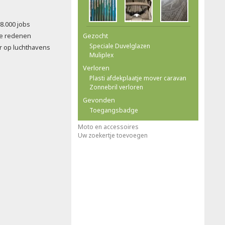
8.000 jobs
ële redenen
Gezocht
Speciale Duvelglazen
r op luchthavens
Muliplex
Verloren
Plasti afdekplaatje mover caravan
Zonnebril verloren
Gevonden
Toegangsbadge
Moto en accessoires
Uw zoekertje toevoegen