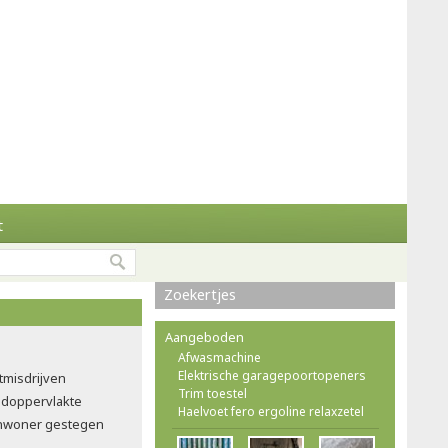
t
Zoekertjes
Aangeboden
Afwasmachine
Elektrische garagepoortopeners
tmisdrijven
Trim toestel
doppervlakte
Haelvoet fero ergoline relaxzetel
 inwoner gestegen