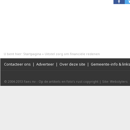
U bent hier:
Startpagina
»
Uitstel zorg om financiële redenen
Contacteer ons
|
Adverteer
|
Over deze site
|
Gemeente-info & link
© 2004-2013
Faes nv
-
Op de artikels en foto’s rust copyright
|
Site: Webstylers