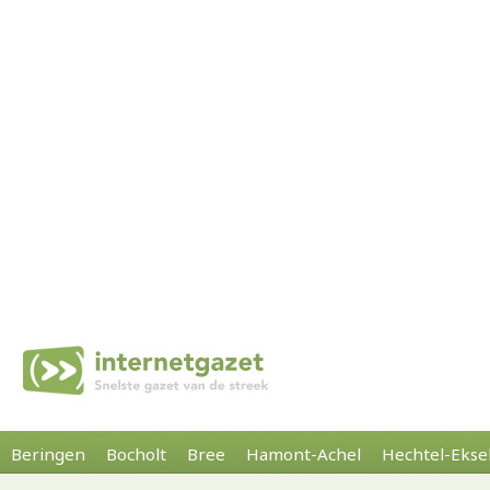
Beringen
Bocholt
Bree
Hamont-Achel
Hechtel-Ekse