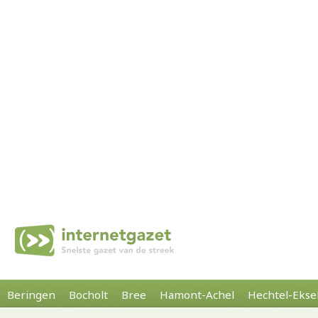
Beringen
Bocholt
Bree
Hamont-Achel
Hechtel-Ekse