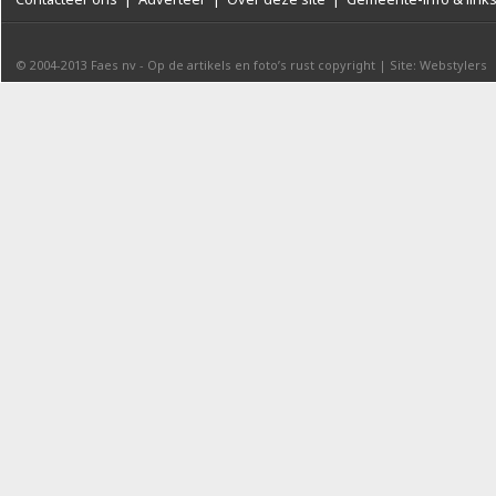
© 2004-2013
Faes nv
-
Op de artikels en foto’s rust copyright
|
Site: Webstylers