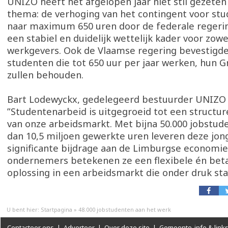
UNIZO heeft het afgelopen jaar niet stil gezeten
thema: de verhoging van het contingent voor st
naar maximum 650 uren door de federale regerin
een stabiel en duidelijk wettelijk kader voor zow
werkgevers. Ook de Vlaamse regering bevestigde
studenten die tot 650 uur per jaar werken, hun 
zullen behouden.
Bart Lodewyckx, gedelegeerd bestuurder UNIZO
”Studentenarbeid is uitgegroeid tot een structu
van onze arbeidsmarkt. Met bijna 50.000 jobstu
dan 10,5 miljoen gewerkte uren leveren deze jo
significante bijdrage aan de Limburgse economie
ondernemers betekenen ze een flexibele én bet
oplossing in een arbeidsmarkt die onder druk sta
U bent hier:
Startpagina
»
48.000 jobstudenten aan het werk
Contacteer ons
|
Adverteer
|
Over deze site
|
Gemeente-info & link