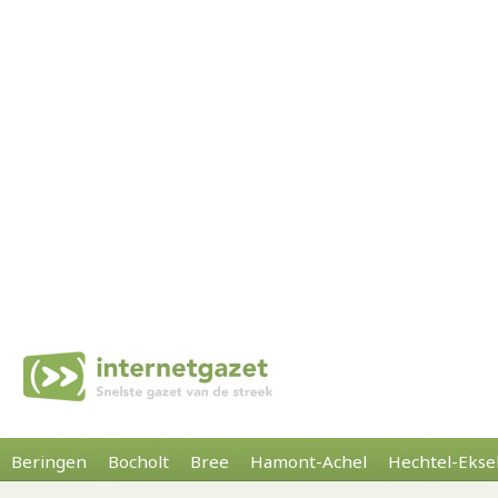
Beringen
Bocholt
Bree
Hamont-Achel
Hechtel-Ekse