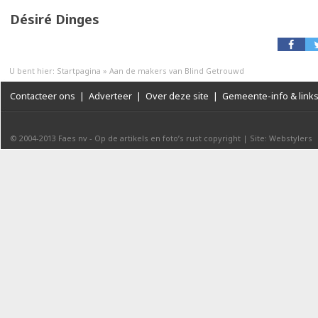
Désiré Dinges
U bent hier:
Startpagina
»
Aan de makers van Blind Getrouwd
Contacteer ons
|
Adverteer
|
Over deze site
|
Gemeente-info & link
© 2004-2013
Faes nv
-
Op de artikels en foto’s rust copyright
|
Site: Webstylers