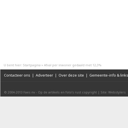
U bent hier:
Startpagina
»
Afval per inwoner gedaald met 12,3%
Contacteer ons
|
Adverteer
|
Over deze site
|
Gemeente-info & link
© 2004-2013
Faes nv
-
Op de artikels en foto’s rust copyright
|
Site: Webstylers