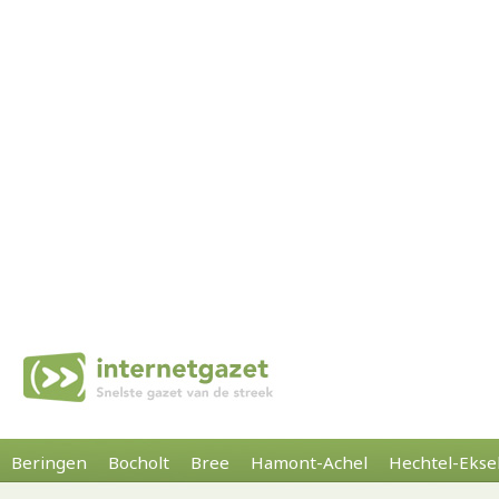
Beringen
Bocholt
Bree
Hamont-Achel
Hechtel-Ekse