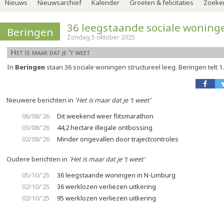
Nieuws
Nieuwsarchief
Kalender
Groeten & felicitaties
Zoeker
36 leegstaande sociale woning
Beringen
Zondag 5 oktober 2025
Het is maar dat je 't weet
In
Beringen
staan 36 sociale woningen structureel leeg. Beringen telt 1
Nieuwere berichten in
'Het is maar dat je 't weet'
06/08/'26
Dit weekend weer flitsmarathon
03/08/'26
44,2 hectare illegale ontbossing
02/08/'26
Minder ongevallen door trajectcontroles
Oudere berichten in
'Het is maar dat je 't weet'
05/10/'25
36 leegstaande woningen in N-Limburg
02/10/'25
36 werklozen verliezen uitkering
02/10/'25
95 werklozen verliezen uitkering