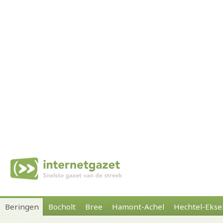
Beringen
Bocholt
Bree
Hamont-Achel
Hechtel-Ekse