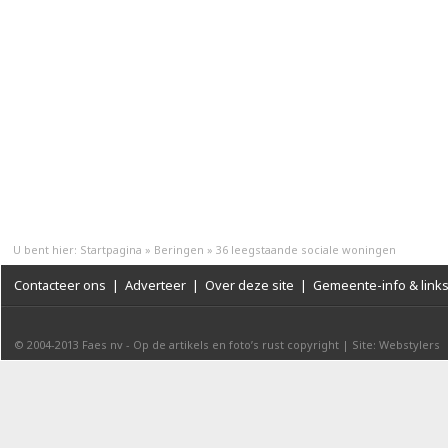
U bent hier:
Startpagina
»
Beringen
»
36 leegstaande sociale woningen
Contacteer ons
|
Adverteer
|
Over deze site
|
Gemeente-info & link
© 2004-2013
Faes nv
-
Op de artikels en foto’s rust copyright
|
Site: Webstylers