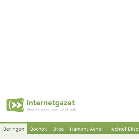
Beringen
Bocholt
Bree
Hamont-Achel
Hechtel-Ekse