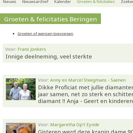
Nieuws
Nieuwsarchief
Kalender
Groeten & felicitaties
Zoeker
Groeten & felicitaties Beringen
Groeten of wensen toevoegen
Voor:
Frans Jonkers
Innige deelneming, veel sterkte
Voor:
Anny en Marcel Steegmans - Saenen
Dikke Proficiat met jullie diamante
jaar samen, net zo sterk en schitte
diamant !! Anja - Geert en kinderen
Voor:
Margaretha Op't Eynde
Gisteren werd deze kranig dame 90