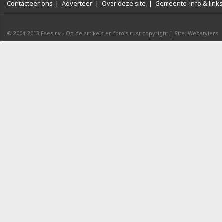
Contacteer ons
|
Adverteer
|
Over deze site
|
Gemeente-info & link
© 2004-2013
Faes nv
-
Op de artikels en foto’s rust copyright
|
Site: Webstylers