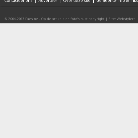
Contacteer ons
|
Adverteer
|
Over deze site
|
Gemeente-info & link
© 2004-2013
Faes nv
-
Op de artikels en foto’s rust copyright
|
Site: Webstylers