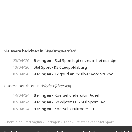
Nieuwere berichten in
'Wedstrijdverslag'
25/04/'26
Beringen
- Stal Sport legt er zes in het mandje
13/04/'26
Stal Sport - KSK Leopoldsburg
07/04/'26
Beringen
- 1x goud en 4x zilver voor Stalvoc
Oudere berichten in
'Wedstrijdverslag'
14/04/'24
Beringen
- Koersel onderuit in Achel
07/04/'24
Beringen
- Sp.Wijchmaal - Stal Sport: 0-4
07/04/'24
Beringen
- Koersel-Gruitrode: 7-1
U bent hier:
Startpagina
»
Beringen
»
Achel-B te sterk voor Stal Sport