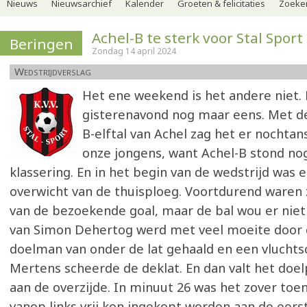
Nieuws
Nieuwsarchief
Kalender
Groeten & felicitaties
Zoeker
Achel-B te sterk voor Stal Sport
Beringen
Zondag 14 april 2024
Wedstrijdverslag
Het ene weekend is het andere niet.
gisterenavond nog maar eens. Met d
B-elftal van Achel zag het er nochtan
onze jongens, want Achel-B stond nog
klassering. En in het begin van de wedstrijd was e
overwicht van de thuisploeg. Voortdurend waren 
van de bezoekende goal, maar de bal wou er niet 
van Simon Dehertog werd met veel moeite door 
doelman van onder de lat gehaald en een vluchts
Mertens scheerde de deklat. En dan valt het doel
aan de overzijde. In minuut 26 was het zover toe
vanop links vrij kon ingekopt worden aan de eerst