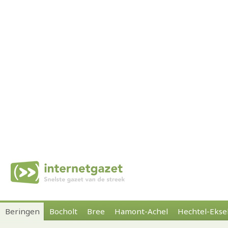
Beringen
Bocholt
Bree
Hamont-Achel
Hechtel-Ekse