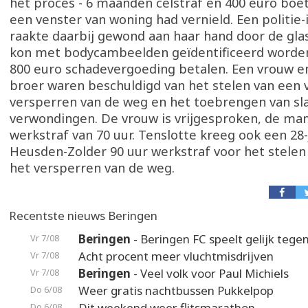
het proces - 6 maanden celstraf en 400 euro boe
een venster van woning had vernield. Een politie
raakte daarbij gewond aan haar hand door de glas
kon met bodycambeelden geïdentificeerd worde
800 euro schadevergoeding betalen. Een vrouw en
broer waren beschuldigd van het stelen van een v
versperren van de weg en het toebrengen van sl
verwondingen. De vrouw is vrijgesproken, de ma
werkstraf van 70 uur. Tenslotte kreeg ook een 28-
Heusden-Zolder 90 uur werkstraf voor het stelen
het versperren van de weg.
Recentste nieuws Beringen
Beringen
- Beringen FC speelt gelijk teg
Vr 7/08
Acht procent meer vluchtmisdrijven
Vr 7/08
Beringen
- Veel volk voor Paul Michiels
Vr 7/08
Weer gratis nachtbussen Pukkelpop
Do 6/08
Dit weekend weer flitsmarathon
Do 6/08