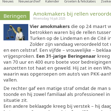
Nieuws
Nieuwsarchief
Kalender
Groeten & felicitaties
Zoeker
Amokmakers bij rellen veroord
Beringen
Woensdag 16 juli 2025
Vier amokmakers
die op 24 maart v
betrokken waren bij de rellen tusse
Turken op de Lindeman en de Cité i
Zolder zijn vandaag veroordeeld tot
en een celstraf. Een vijfde – vrouwelijke – bekla
vrijgesproken.
Een 31-jarige Beringenaar
kreeg
van 70 uur en 400 euro boete voor bedreigingen
aanzetten tot haat en geweld. Hij zat in een 
waarin was opgeroepen om auto’s van PKK-aan
vallen.
De rechter gaf een matige straf omdat de man s
toonde en hij zowel familiaal als professioneel in
situatie zit.
Een andere beklaagde kreeg bij verstek – hij daa