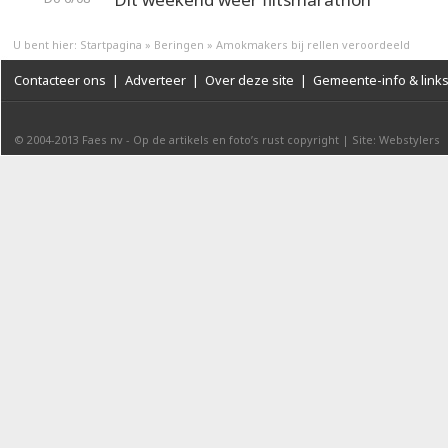
U bent hier:
Startpagina
»
Beringen
»
Amokmakers bij rellen veroordeeld
Contacteer ons
|
Adverteer
|
Over deze site
|
Gemeente-info & link
© 2004-2013
Faes nv
-
Op de artikels en foto’s rust copyright
|
Site: Webstylers