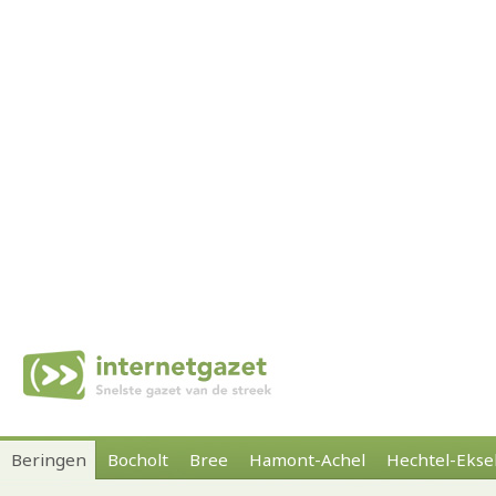
Beringen
Bocholt
Bree
Hamont-Achel
Hechtel-Ekse