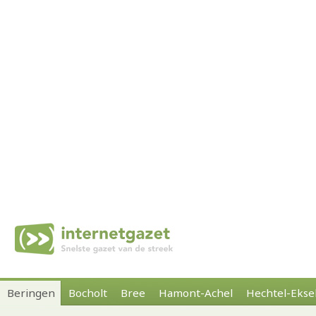
Beringen
Bocholt
Bree
Hamont-Achel
Hechtel-Ekse