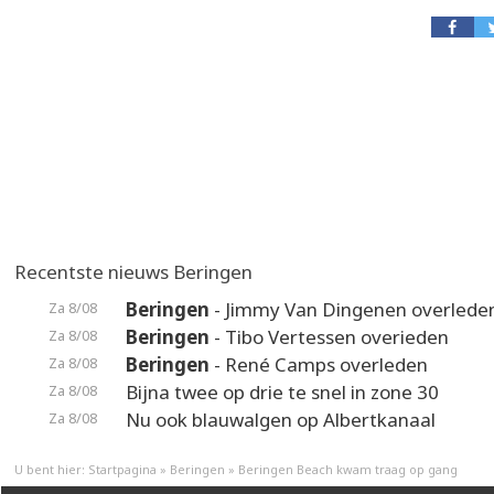
Recentste nieuws Beringen
Beringen
- Jimmy Van Dingenen overlede
Za 8/08
Beringen
- Tibo Vertessen overieden
Za 8/08
Beringen
- René Camps overleden
Za 8/08
Bijna twee op drie te snel in zone 30
Za 8/08
Nu ook blauwalgen op Albertkanaal
Za 8/08
U bent hier:
Startpagina
»
Beringen
»
Beringen Beach kwam traag op gang