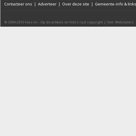
Contacteer ons
|
Adverteer
|
Over deze site
|
Gemeente-info & link
© 2004-2013
Faes nv
-
Op de artikels en foto’s rust copyright
|
Site: Webstylers