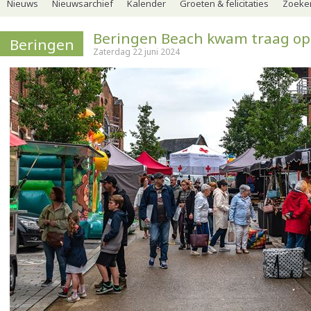
Nieuws
Nieuwsarchief
Kalender
Groeten & felicitaties
Zoeker
Beringen Beach kwam traag op
Beringen
Zaterdag 22 juni 2024