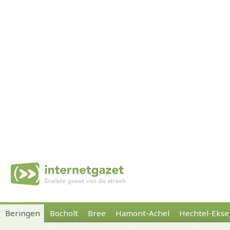
Beringen
Bocholt
Bree
Hamont-Achel
Hechtel-Ekse