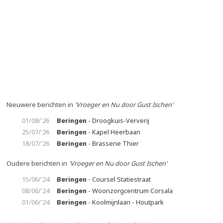
Nieuwere berichten in
'Vroeger en Nu door Gust Ischen'
01/08/'26
Beringen
- Droogkuis-Ververij
25/07/'26
Beringen
- Kapel Heerbaan
18/07/'26
Beringen
- Brasserie Thier
Oudere berichten in
'Vroeger en Nu door Gust Ischen'
15/06/'24
Beringen
- Coursel Statiestraat
08/06/'24
Beringen
- Woonzorgcentrum Corsala
01/06/'24
Beringen
- Koolmijnlaan - Houtpark