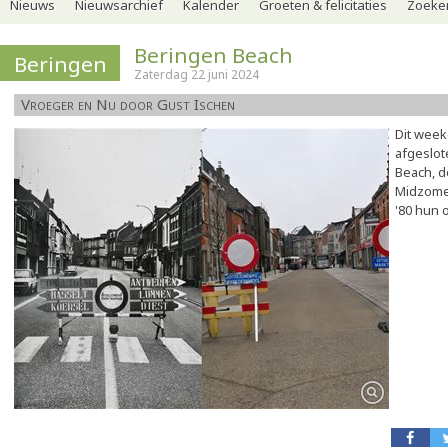
Nieuws
Nieuwsarchief
Kalender
Groeten & felicitaties
Zoeker
Beringen Beach
Beringen
Zaterdag 22 juni 2024
Vroeger en Nu door Gust Ischen
Dit week
afgeslot
Beach, d
Midzomer
'80 hun 