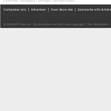
U bent hier:
Startpagina
»
Beringen
»
Beringen Beach
Contacteer ons
|
Adverteer
|
Over deze site
|
Gemeente-info & link
© 2004-2013
Faes nv
-
Op de artikels en foto’s rust copyright
|
Site: Webstylers