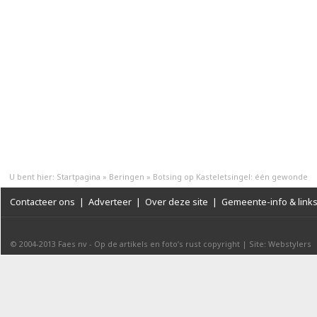
U bent hier:
Startpagina
»
Beringen
»
Botsing op Kasteletsingel: één gewonde
Contacteer ons
|
Adverteer
|
Over deze site
|
Gemeente-info & link
© 2004-2013
Faes nv
-
Op de artikels en foto’s rust copyright
|
Site: Webstylers