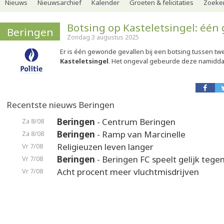
Nieuws
Nieuwsarchief
Kalender
Groeten & felicitaties
Zoeker
Botsing op Kasteletsingel: éé
Beringen
Zondag 3 augustus 2025
Er is één gewonde gevallen bij een botsing tussen tw
Kasteletsingel
. Het ongeval gebeurde deze namiddag
Recentste nieuws Beringen
Beringen
- Centrum Beringen
Za 8/08
Beringen
- Ramp van Marcinelle
Za 8/08
Religieuzen leven langer
Vr 7/08
Beringen
- Beringen FC speelt gelijk teg
Vr 7/08
Acht procent meer vluchtmisdrijven
Vr 7/08