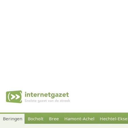
Beringen
Bocholt
Bree
Hamont-Achel
Hechtel-Ekse