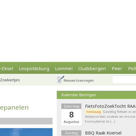
-Eksel
Leopoldsburg
Lommel
Oudsbergen
Peer
Pel
Zoekertjes
Nieuws toevoegen
Kalender Beringen
nepanelen
FietsFotoZoekTocht RA
Zaterdag
Vandaag
Gezellig fietsen in e
8
Antwoorden zoeken en mooie p
Formulieren te (…)
Augustus
BBQ Raak Koersel
Zondag