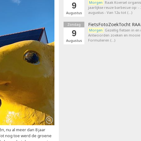
Morgen
Raak Koersel organis
9
jaarlijkse reuze barbecue op: 
augustus - Van 12u tot (…)
Augustus
FietsFotoZoekTocht RA
Zondag
Morgen
Gezellig fietsen in en
9
Antwoorden zoeken en mooie p
Formulieren (…)
Augustus
n, nu al meer dan 8 jaar
ot nog toe werd de groene