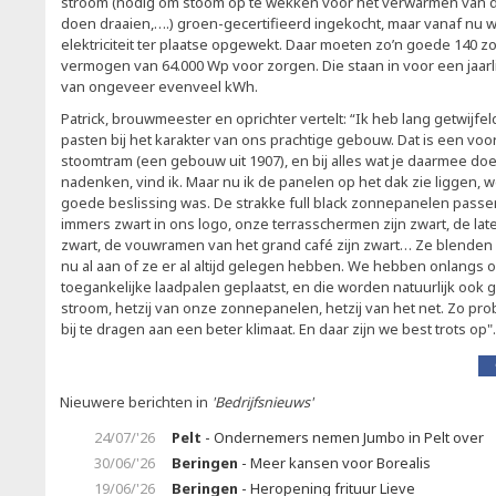
stroom (nodig om stoom op te wekken voor het verwarmen van 
doen draaien,….) groen-gecertifieerd ingekocht, maar vanaf nu 
elektriciteit ter plaatse opgewekt. Daar moeten zo’n goede 140 
vermogen van 64.000 Wp voor zorgen. Die staan in voor een jaar
van ongeveer evenveel kWh.
Patrick, brouwmeester en oprichter vertelt: “Ik heb lang getwijf
pasten bij het karakter van ons prachtige gebouw. Dat is een voo
stoomtram (een gebouw uit 1907), en bij alles wat je daarmee doe
nadenken, vind ik. Maar nu ik de panelen op het dak zie liggen, w
goede beslissing was. De strakke full black zonnepanelen passen p
immers zwart in ons logo, onze terrasschermen zijn zwart, de la
zwart, de vouwramen van het grand café zijn zwart… Ze blenden
nu al aan of ze er al altijd gelegen hebben. We hebben onlangs o
toegankelijke laadpalen geplaatst, en die worden natuurlijk oo
stroom, hetzij van onze zonnepanelen, hetzij van het net. Zo pro
bij te dragen aan een beter klimaat. En daar zijn we best trots op"
Nieuwere berichten in
'Bedrijfsnieuws'
24/07/'26
Pelt
- Ondernemers nemen Jumbo in Pelt over
30/06/'26
Beringen
- Meer kansen voor Borealis
19/06/'26
Beringen
- Heropening frituur Lieve