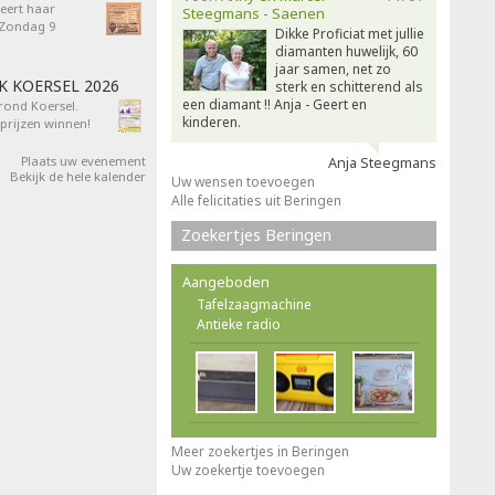
eert haar
Steegmans - Saenen
- Zondag 9
Dikke Proficiat met jullie
diamanten huwelijk, 60
jaar samen, net zo
AK KOERSEL 2026
sterk en schitterend als
een diamant !! Anja - Geert en
 rond Koersel.
kinderen.
rijzen winnen!
Plaats uw evenement
Anja Steegmans
Bekijk de hele kalender
Uw wensen toevoegen
Alle felicitaties uit Beringen
Zoekertjes Beringen
Aangeboden
Tafelzaagmachine
Antieke radio
Meer zoekertjes in Beringen
Uw zoekertje toevoegen