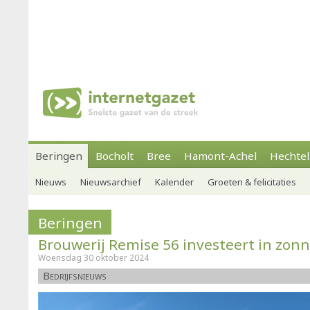
Beringen
Bocholt
Bree
Hamont-Achel
Hechtel
Nieuws
Nieuwsarchief
Kalender
Groeten & felicitaties
Beringen
Brouwerij Remise 56 investeert in zon
Woensdag 30 oktober 2024
Bedrijfsnieuws