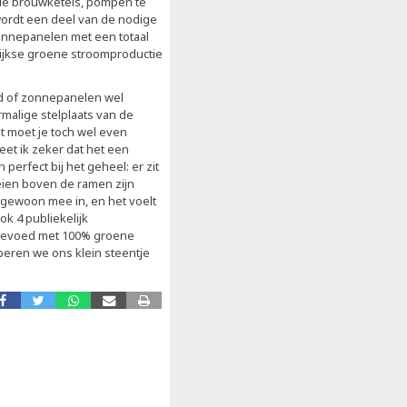
de brouwketels, pompen te
wordt een deel van de nodige
zonnepanelen met een totaal
lijkse groene stroomproductie
eld of zonnepanelen wel
rmalige stelplaats van de
t moet je toch wel even
eet ik zeker dat het een
erfect bij het geheel: er zit
teien boven de ramen zijn
 gewoon mee in, en het voelt
ok 4 publiekelijk
k gevoed met 100% groene
beren we ons klein steentje
.