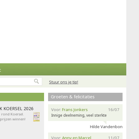
t
Stuur ons je tip!
Groeten & felicitaties
AK KOERSEL 2026
Voor:
Frans Jonkers
16/07
n rond Koersel.
Innige deelneming, veel sterkte
rijzen winnen!
Hilde Vandenbon
Voor:
Anny en Marcel
11/07