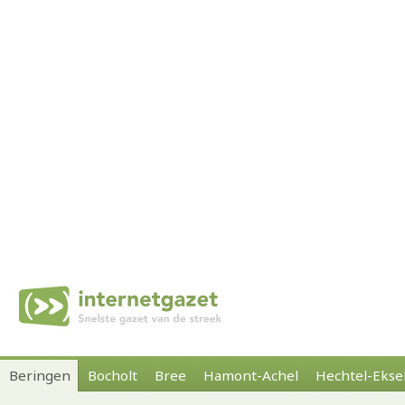
Beringen
Bocholt
Bree
Hamont-Achel
Hechtel-Ekse