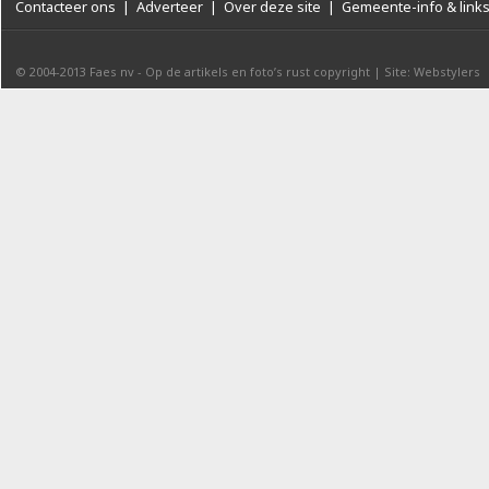
Contacteer ons
|
Adverteer
|
Over deze site
|
Gemeente-info & link
© 2004-2013
Faes nv
-
Op de artikels en foto’s rust copyright
|
Site: Webstylers