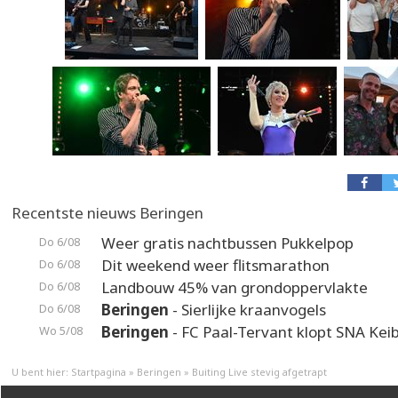
Recentste nieuws Beringen
Weer gratis nachtbussen Pukkelpop
Do 6/08
Dit weekend weer flitsmarathon
Do 6/08
Landbouw 45% van grondoppervlakte
Do 6/08
Beringen
- Sierlijke kraanvogels
Do 6/08
Beringen
- FC Paal-Tervant klopt SNA Kei
Wo 5/08
U bent hier:
Startpagina
»
Beringen
»
Buiting Live stevig afgetrapt