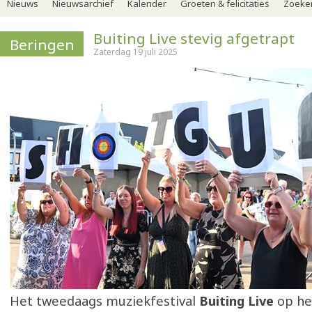
Nieuws
Nieuwsarchief
Kalender
Groeten & felicitaties
Zoeker
Buiting Live stevig afgetrapt
Beringen
Zaterdag 19 juli 2025
Het tweedaags muziekfestival
Buiting Live
op he