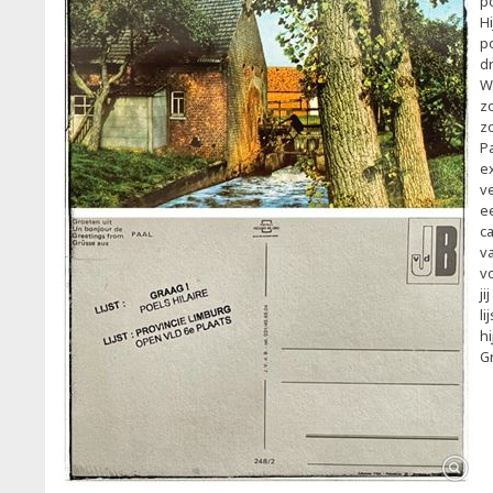
p
Hi
po
d
W
z
z
P
ex
v
e
c
v
vo
ji
li
h
Gr