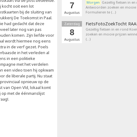
ostkaart via de post bedeelde.
Morgen
Gezellig fietsen in en
7
j kocht ooit een lot
Antwoorden zoeken en mooie p
stkaarten bij de sluiting van
Formulieren te (…)
Augustus
rukkerij De Toekomst in Paal.
ie had gedacht dat deze
FietsFotoZoekTocht RA
Zaterdag
oveel later nog van pas
Gezellig fietsen in en rond Ko
8
zoeken en mooie prijzen winne
ouden komen. Zijn liefde voor
(…)
Augustus
aal wordt hiermee nog eens
tra in de verf gezet. Poels
erbaasde in het verleden al
ens in een politieke
ampagne met het verdelen
an een video toen hij opkwam
or de liberale partij. Nu staat
j provinciaal opnieuw op de
jst van Open Vld, lokaal komt
ij op met de éénmanslijst
aag!.