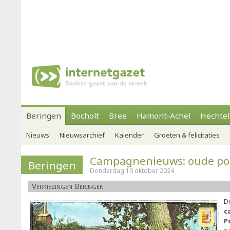
Beringen
Bocholt
Bree
Hamont-Achel
Hechtel
Nieuws
Nieuwsarchief
Kalender
Groeten & felicitaties
Campagnenieuws: oude pos
Beringen
Donderdag 10 oktober 2024
Verkiezingen Beringen
D
c
P