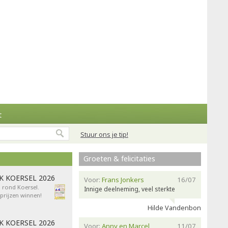
t
Stuur ons je tip!
Groeten & felicitaties
AK KOERSEL 2026
Voor:
Frans Jonkers
16/07
n rond Koersel.
Innige deelneming, veel sterkte
rijzen winnen!
Hilde Vandenbon
AK KOERSEL 2026
Voor:
Anny en Marcel
11/07