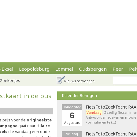
-Eksel
Leopoldsburg
Lommel
Oudsbergen
Peer
Pel
Zoekertjes
Nieuws toevoegen
tkaart in de bus
Kalender Beringen
FietsFotoZoekTocht RA
Donderdag
Vandaag
Gezellig fietsen in e
6
Antwoorden zoeken en mooie p
e prijs voor de
origineelste
Formulieren te (…)
Augustus
ampagne
gaat naar
Hilaire
oels
die vandaag een oude
FietsFotoZoekTocht RA
Vrijdag