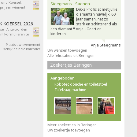
 rond Koersel.
Steegmans - Saenen
rijzen winnen!
Dikke Proficiat met jullie
diamanten huwelijk, 60
jaar samen, net zo
AK KOERSEL 2026
sterk en schitterend als
een diamant !! Anja - Geert en
ersel. Antwoorden
kinderen.
n! Formulieren te
Plaats uw evenement
Anja Steegmans
Bekijk de hele kalender
Uw wensen toevoegen
Alle felicitaties uit Beringen
Zoekertjes Beringen
Aangeboden
Robotec douche en toiletstoel
Tafelzaagmachine
Meer zoekertjes in Beringen
Uw zoekertje toevoegen