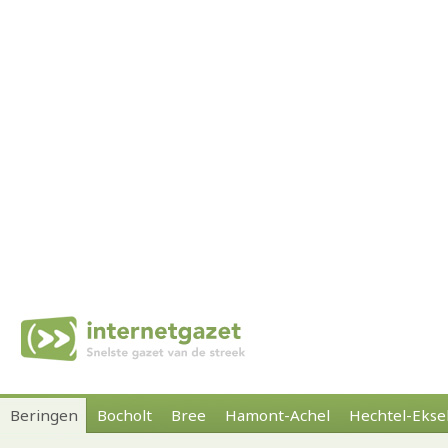
Beringen
Bocholt
Bree
Hamont-Achel
Hechtel-Ekse