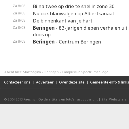
Bijna twee op drie te snel in zone 30
Za 8/08
Nu ook blauwalgen op Albertkanaal
Za 8/08
De binnenkant van je hart
Za 8/08
Beringen
- 83-jarigen diepen verhalen uit
Za 8/08
doos op
Beringen
- Centrum Beringen
Za 8/08
U bent hier:
Startpagina
»
Beringen
»
Campusrun Spectrumcollege
Contacteer ons
|
Adverteer
|
Over deze site
|
Gemeente-info & link
© 2004-2013
Faes nv
-
Op de artikels en foto’s rust copyright
|
Site: Webstylers