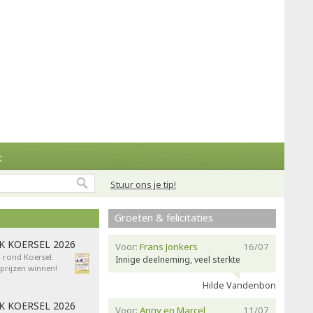
t
Stuur ons je tip!
Groeten & felicitaties
AK KOERSEL 2026
Voor:
Frans Jonkers
16/07
n rond Koersel.
Innige deelneming, veel sterkte
rijzen winnen!
Hilde Vandenbon
AK KOERSEL 2026
Voor:
Anny en Marcel
11/07