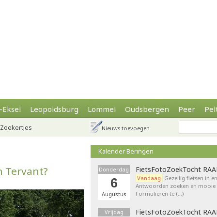
-Eksel
Leopoldsburg
Lommel
Oudsbergen
Peer
Pel
Zoekertjes
Nieuws toevoegen
Kalender Beringen
n Tervant?
FietsFotoZoekTocht RA
Donderdag
Vandaag
Gezellig fietsen in e
6
Antwoorden zoeken en mooie p
Formulieren te (…)
Augustus
FietsFotoZoekTocht RA
Vrijdag