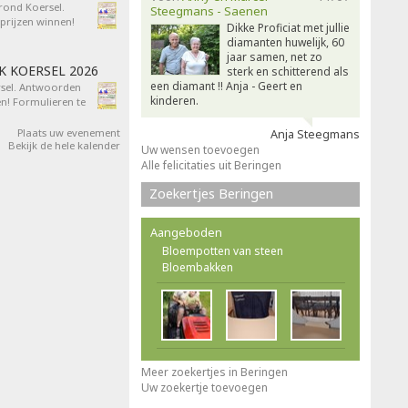
 rond Koersel.
Steegmans - Saenen
rijzen winnen!
Dikke Proficiat met jullie
diamanten huwelijk, 60
jaar samen, net zo
AK KOERSEL 2026
sterk en schitterend als
een diamant !! Anja - Geert en
ersel. Antwoorden
kinderen.
n! Formulieren te
Plaats uw evenement
Anja Steegmans
Bekijk de hele kalender
Uw wensen toevoegen
Alle felicitaties uit Beringen
Zoekertjes Beringen
Aangeboden
Bloempotten van steen
Bloembakken
Meer zoekertjes in Beringen
Uw zoekertje toevoegen