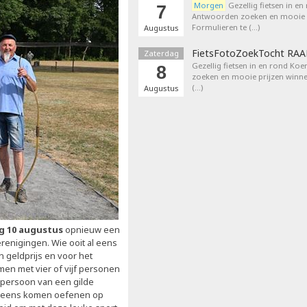
Morgen
Gezellig fietsen in en
7
Antwoorden zoeken en mooie p
Formulieren te (…)
Augustus
FietsFotoZoekTocht RA
Zaterdag
Gezellig fietsen in en rond Ko
8
zoeken en mooie prijzen winne
(…)
Augustus
g 10 augustus
opnieuw een
erenigingen. Wie ooit al eens
n geldprijs en voor het
en met vier of vijf personen
persoon van een gilde
 al eens komen oefenen op