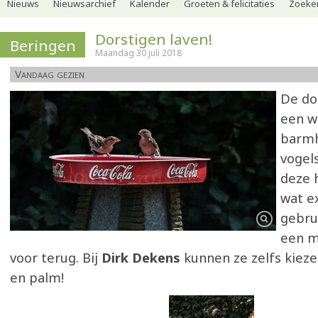
Nieuws
Nieuwsarchief
Kalender
Groeten & felicitaties
Zoeker
Dorstigen laven!
Beringen
Maandag 30 juli 2018
Vandaag gezien
De dor
een w
barmh
vogel
deze h
wat e
gebrui
een m
voor terug. Bij
Dirk Dekens
kunnen ze zelfs kieze
en palm!