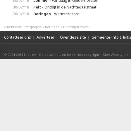
30/07/'18
Lommel
- Vandaag in Gelderhorsten
30/07/'18
Pelt
- Ontbijt in de Nachtegaalstraat
26/07/'18
Beringen
- Warmterecord!
U bent hier:
Startpagina
»
Beringen
»
Dorstigen laven!
Contacteer ons
|
Adverteer
|
Over deze site
|
Gemeente-info & link
© 2004-2013
Faes nv
-
Op de artikels en foto’s rust copyright
|
Site: Webstylers