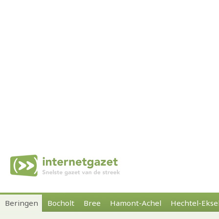
Beringen
Bocholt
Bree
Hamont-Achel
Hechtel-Ekse