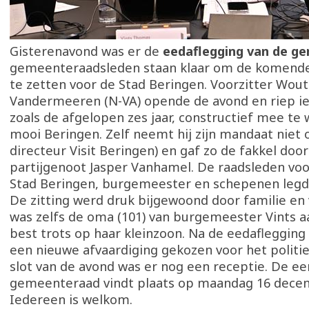
Gisterenavond was er de
eedaflegging van de g
gemeenteraadsleden staan klaar om de komende z
te zetten voor de Stad Beringen. Voorzitter Wout
Vandermeeren (N-VA) opende de avond en riep i
zoals de afgelopen zes jaar, constructief mee te
mooi Beringen. Zelf neemt hij zijn mandaat niet o
directeur Visit Beringen) en gaf zo de fakkel doo
partijgenoot Jasper Vanhamel. De raadsleden v
Stad Beringen, burgemeester en schepenen legd
De zitting werd druk bijgewoond door familie en 
was zelfs de oma (101) van burgemeester Vints a
best trots op haar kleinzoon. Na de eedafleggin
een nieuwe afvaardiging gekozen voor het politie
slot van de avond was er nog een receptie. De ee
gemeenteraad vindt plaats op maandag 16 dece
Iedereen is welkom.