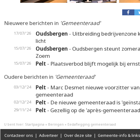
Nieuwere berichten in
'Gemeenteraad'
Oudsbergen
- Uitbreiding bedrijvenzone k
17/07/'26
licht
Oudsbergen
- Oudsbergen steunt zomer
15/07/'26
Zoem
Pelt
- Plaatsverbod blijft mogelijk bij erns
15/07/'26
Oudere berichten in
'Gemeenteraad'
Pelt
- Marc Desmet nieuwe voorzitter van
03/12/'24
gemeenteraad
Pelt
- De nieuwe gemeenteraad is 'geïnsta
02/12/'24
Pelt
- Gezellig op de 'après-gemeenteraad
29/11/'24
U bent hier:
Startpagina
»
Beringen
»
Eedaflegging gemeenteraad
Contacteer ons
|
Adverteer
|
Over deze site
|
Gemeente-info & link