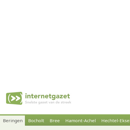
Beringen
Bocholt
Bree
Hamont-Achel
Hechtel-Ekse