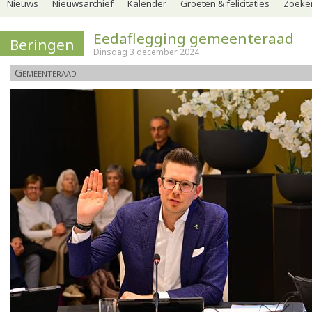
Nieuws
Nieuwsarchief
Kalender
Groeten & felicitaties
Zoeker
Eedaflegging gemeenteraad
Beringen
Dinsdag 3 december 2024
Gemeenteraad