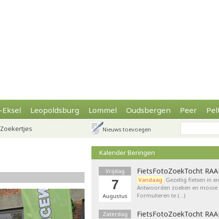
-Eksel
Leopoldsburg
Lommel
Oudsbergen
Peer
Pel
Zoekertjes
Nieuws toevoegen
Kalender Beringen
FietsFotoZoekTocht RA
Vrijdag
Vandaag
Gezellig fietsen in e
7
Antwoorden zoeken en mooie p
Formulieren te (…)
Augustus
FietsFotoZoekTocht RA
Zaterdag