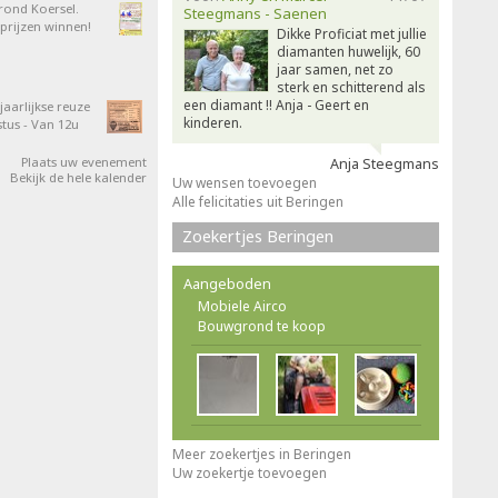
 rond Koersel.
Steegmans - Saenen
rijzen winnen!
Dikke Proficiat met jullie
diamanten huwelijk, 60
jaar samen, net zo
sterk en schitterend als
een diamant !! Anja - Geert en
aarlijkse reuze
kinderen.
tus - Van 12u
Plaats uw evenement
Anja Steegmans
Bekijk de hele kalender
Uw wensen toevoegen
Alle felicitaties uit Beringen
Zoekertjes Beringen
Aangeboden
Mobiele Airco
Bouwgrond te koop
Meer zoekertjes in Beringen
Uw zoekertje toevoegen