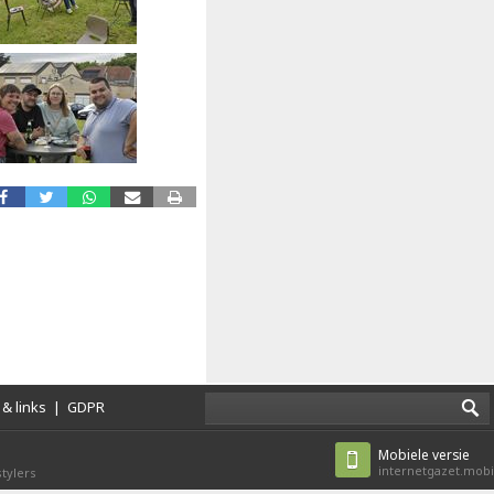
& links
|
GDPR
Mobiele versie
internetgazet.mobi
tylers