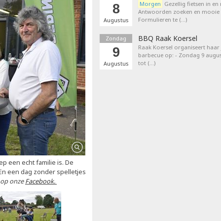
Morgen
Gezellig fietsen in en
8
Antwoorden zoeken en mooie p
Formulieren te (…)
Augustus
BBQ Raak Koersel
Zondag
Raak Koersel organiseert haar j
9
barbecue op: - Zondag 9 augus
tot (…)
Augustus
p een echt familie is. De
 En een dag zonder spelletjes
s op onze
Facebook.