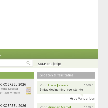
t
Stuur ons je tip!
Groeten & felicitaties
AK KOERSEL 2026
Voor:
Frans Jonkers
16/07
n rond Koersel.
Innige deelneming, veel sterkte
rijzen winnen!
Hilde Vandenbon
AK KOERSEL 2026
Voor:
Anny en Marcel
11/07