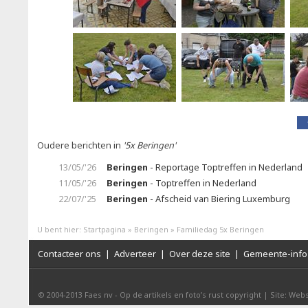
Oudere berichten in
'5x Beringen'
13/05/'26
Beringen
- Reportage Toptreffen in Nederland
11/05/'26
Beringen
- Toptreffen in Nederland
22/07/'25
Beringen
- Afscheid van Biering Luxemburg
U bent hier:
Startpagina
»
Beringen
»
Familiedag 5x Beringen
Contacteer ons
|
Adverteer
|
Over deze site
|
Gemeente-info 
© 2004-2013
Faes nv
-
Op de artikels en foto’s rust copyright
|
Site: Webs