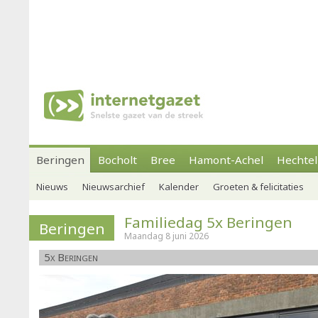
Beringen
Bocholt
Bree
Hamont-Achel
Hechtel
Nieuws
Nieuwsarchief
Kalender
Groeten & felicitaties
Familiedag 5x Beringen
Beringen
Maandag 8 juni 2026
5x Beringen