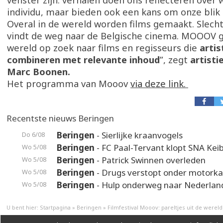
venster zijn: verhalen doen ons reflecteren over w
individu, maar bieden ook een kans om onze blik
Overal in de wereld worden films gemaakt. Slecht
vindt de weg naar de Belgische cinema. MOOOV g
wereld op zoek naar films en regisseurs die
artis
combineren met relevante inhoud
”, zegt
artisti
Marc Boonen.
Het programma van Mooov
via deze link.
Recentste nieuws Beringen
Beringen
- Sierlijke kraanvogels
Do 6/08
Beringen
- FC Paal-Tervant klopt SNA Kei
Wo 5/08
Beringen
- Patrick Swinnen overleden
Wo 5/08
Beringen
- Drugs verstopt onder motorka
Wo 5/08
Beringen
- Hulp onderweg naar Nederlan
Wo 5/08
U bent hier:
Startpagina
»
Beringen
»
Filmfestival Mooov: pareltjes uit de were