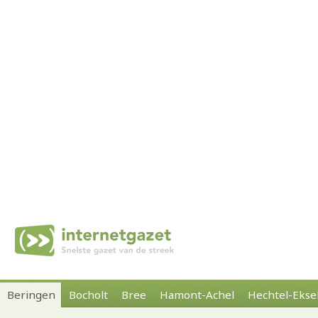
Beringen
Bocholt
Bree
Hamont-Achel
Hechtel-Ekse