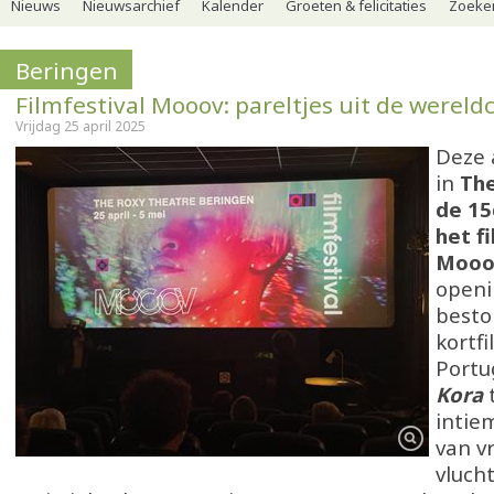
Nieuws
Nieuwsarchief
Kalender
Groeten & felicitaties
Zoeker
Beringen
Filmfestival Mooov: pareltjes uit de werel
Vrijdag 25 april 2025
Deze 
in
The
de 15
het f
Mooo
open
besto
kortfi
Portu
Kora
t
intie
van v
vluch