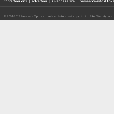
Contacteer ons
|
Adverteer
|
Over deze site
|
Gemeente-info & link
© 2004-2013
Faes nv
-
Op de artikels en foto’s rust copyright
|
Site: Webstylers