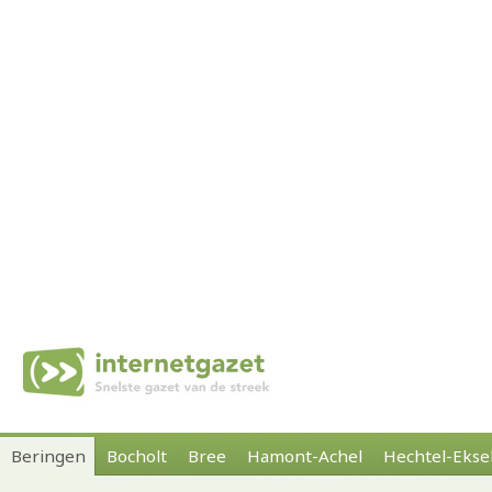
Beringen
Bocholt
Bree
Hamont-Achel
Hechtel-Ekse