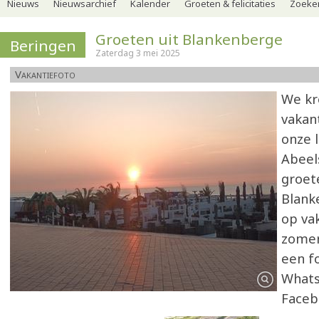
Nieuws
Nieuwsarchief
Kalender
Groeten & felicitaties
Zoeker
Groeten uit Blankenberge
Beringen
Zaterdag 3 mei 2025
Vakantiefoto
We kr
vakan
onze 
Abeel
groet
Blanke
op va
zomer
een fo
Whats
Faceb