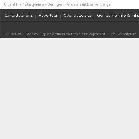
U bent hier:
Startpagina
»
Beringen
»
Groeten uit Blankenberge
Contacteer ons
|
Adverteer
|
Over deze site
|
Gemeente-info & link
© 2004-2013
Faes nv
-
Op de artikels en foto’s rust copyright
|
Site: Webstylers