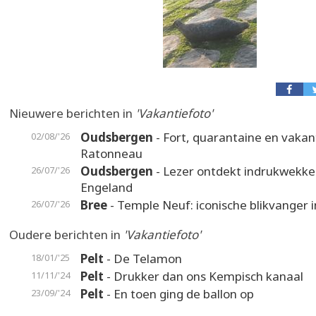
Nieuwere berichten in
'Vakantiefoto'
Oudsbergen
- Fort, quarantaine en vakan
02/08/'26
Ratonneau
Oudsbergen
- Lezer ontdekt indrukwekke
26/07/'26
Engeland
Bree
- Temple Neuf: iconische blikvanger 
26/07/'26
Oudere berichten in
'Vakantiefoto'
Pelt
- De Telamon
18/01/'25
Pelt
- Drukker dan ons Kempisch kanaal
11/11/'24
Pelt
- En toen ging de ballon op
23/09/'24