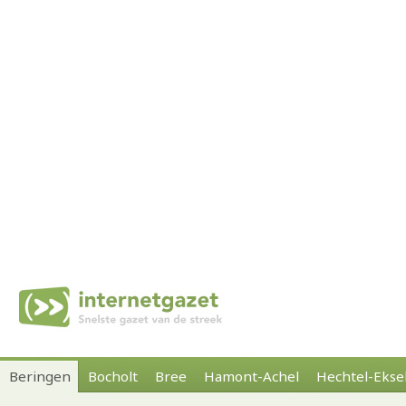
Beringen
Bocholt
Bree
Hamont-Achel
Hechtel-Ekse