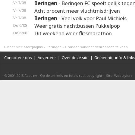
Beringen
- Beringen FC speelt gelijk teg
Vr 7/08
Acht procent meer vluchtmisdrijven
Vr 7/08
Beringen
- Veel volk voor Paul Michiels
Vr 7/08
Weer gratis nachtbussen Pukkelpop
Do 6/08
Dit weekend weer flitsmarathon
Do 6/08
U bent hier:
Startpagina
»
Beringen
»
Gronden windhondenrenbaan te koop
Contacteer ons
|
Adverteer
|
Over deze site
|
Gemeente-info & link
© 2004-2013
Faes nv
-
Op de artikels en foto’s rust copyright
|
Site: Webstylers