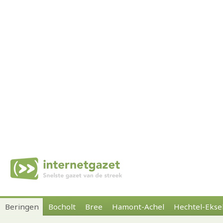
Beringen
Bocholt
Bree
Hamont-Achel
Hechtel-Ekse