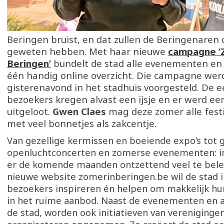
Beringen bruist, en dat zullen de Beringenaren
geweten hebben. Met haar nieuwe
campagne ‘
Beringen’
bundelt de stad alle evenementen en a
één handig online overzicht. Die campagne wer
gisterenavond in het stadhuis voorgesteld. De e
bezoekers kregen alvast een ijsje en er werd ee
uitgeloot.
Gwen Claes
mag deze zomer alle fest
met veel bonnetjes als zakcentje.
Van gezellige kermissen en boeiende expo’s tot 
openluchtconcerten en zomerse evenementen: in
er de komende maanden ontzettend veel te bele
nieuwe website zomerinberingen.be wil de stad 
bezoekers inspireren én helpen om makkelijk hu
in het ruime aanbod. Naast de evenementen en ac
de stad, worden ook initiatieven van vereniginge