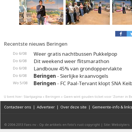
Recentste nieuws Beringen
Weer gratis nachtbussen Pukkelpop
Do 6/08
Dit weekend weer flitsmarathon
Do 6/08
Landbouw 45% van grondoppervlakte
Do 6/08
Beringen
- Sierlijke kraanvogels
Do 6/08
Beringen
- FC Paal-Tervant klopt SNA Kei
Wo 5/08
U bent hier:
Startpagina
»
Beringen
»
Gwen wint gouden ticket voor 'Zomer in B
Contacteer ons
|
Adverteer
|
Over deze site
|
Gemeente-info & link
© 2004-2013
Faes nv
-
Op de artikels en foto’s rust copyright
|
Site: Webstylers